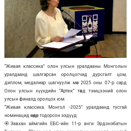
“Живая классика” олон улсын уралдааны Монголын
уралдаанд шалгарсан оролцогчид дурсгалт цом,
диплом, медалиар шагнуулж мөн 2025 оны 07-р сард
Олон улсын хүүхдийн “Артек” төвд тэмцээний олон
улсын финалд оролцох юм.
“Живая классика. Монгол -2025” уралдаанд тусгай
номинацид өнөөдөр тодорсон эздүүд:
🏵Завхан аймгийн ЕБС-ийн 11-р анги Эрдэнэбатын