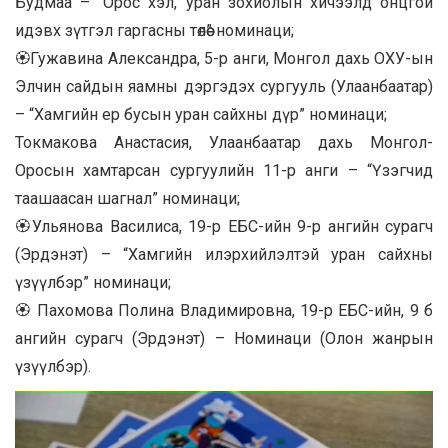
Будмаа – “Орос хэл, уран зохиолын хичээлд онцгой
идэвх зүтгэл гаргасны төлөө” номинаци;
🏵Гужавина Александра, 5-р анги, Монгол дахь ОХУ-ын
Элчин сайдын яамны дэргэдэх сургууль (Улаанбаатар)
– “Хамгийн ер бусын уран сайхны дүр” номинаци;
Токмакова Анастасия, Улаанбаатар дахь Монгол-
Оросын хамтарсан сургуулийн 11-р анги – “Үзэгчид
таашаасан шагнал” номинаци;
🏵Ульянова Василиса, 19-р ЕБС-ийн 9-р ангийн сурагч
(Эрдэнэт) – “Хамгийн илэрхийлэлтэй уран сайхны
үзүүлбэр” номинаци;
🏵 Пахомова Полина Владимировна, 19-р ЕБС-ийн, 9 б
ангийн сурагч (Эрдэнэт) – Номинаци (Олон жанрын
үзүүлбэр).