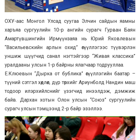
ОХУ-аас Монгол Улсад суугаа Элчин сайдын яамны
харъяа сургуулийн 10-р ангийн сурагч Гурван Баян
Амартүвшингийн Ирмүүнзаяа нь Юрий Яковлевын
“Васильевскийн арлын охид” өгүүллэгээс түүвэрлэн
уншиж шүүгчид санал нэгтэйгээр “Живая классика”
уралдааны улсын 1-р байрны ялагчаар тодрууллаа.
Е.Клюевын “Дырка от бублика” өгүүллэгийн баатар –
түүний сэтгэл хөдлөл, дүр төрхийг Ариунболд Нандин маш
тодоор илэрхийлснийг үзэгчид инээлдэж, дэмжиж
байв. Дархан хотын Олон улсын “Союз” сургуулийн
сурагч улсын тэмцээнд 2-р байр эзэллээ.