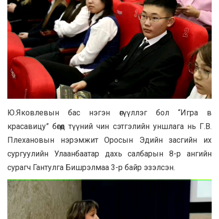
Ю.Яковлевын бас нэгэн өгүүллэг бол “Игра в
красавицу” бөгөөд түүний чин сэтгэлийн уншлага нь Г.В.
Плехановын нэрэмжит Оросын Эдийн засгийн их
сургуулийн Улаанбаатар дахь салбарын 8-р ангийн
сурагч Гантулга Бишрэлмаа 3-р байр эзэлсэн.