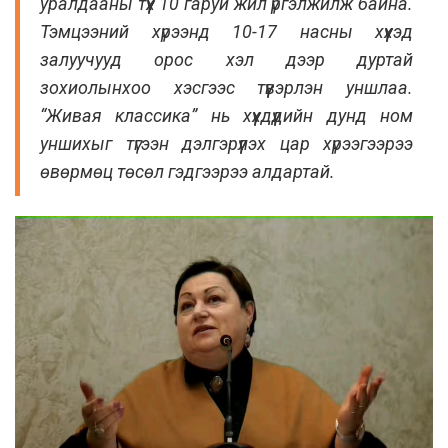
уралдааны түүх 10 гаруй жил үргэлжилж байна.
Тэмцээний хүрээнд 10-17 насны хүүхэд
залуучууд орос хэл дээр дуртай
зохиолынхоо хэсгээс түүвэрлэн уншлаа.
“Живая классика” нь хүүхдүүдийн дунд ном
уншихыг түгээн дэлгэрүүлэх цар хүрээгээрээ
өвөрмөц төсөл гэдгээрээ алдартай.