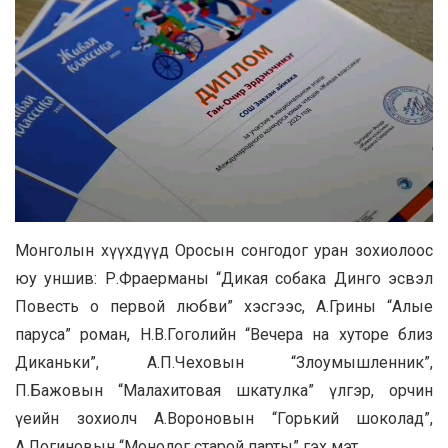
Монголын хүүхдүүд Оросын сонгодог уран зохиолоос
юу уншив: Р.Фраерманы “Дикая собака Динго эсвэл
Повесть о первой любви” хэсгээс, А.Грины “Алые
паруса” роман, Н.В.Гоголийн “Вечера на хуторе близ
Диканьки”, А.П.Чеховын “Злоумышленник”,
П.Бажовын “Малахитовая шкатулка” үлгэр, орчин
үеийн зохиолч А.Вороновын “Горький шоколад”,
А.Логиновын “Монолог старой парты” гэх мэт.