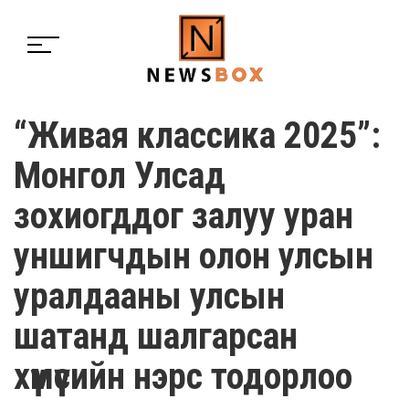
“Живая классика 2025”:
Монгол Улсад
зохиогддог залуу уран
уншигчдын олон улсын
уралдааны улсын
шатанд шалгарсан
хүмүүсийн нэрс тодорлоо