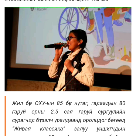
Жил бүр ОХУ-ын 85 бүс нутаг, гадаадын 80
гаруй орны 2.5 сая гаруй сургуулийн
сурагчид бүтээлч уралдаанд оролцдог бөгөөд
“Живая классика” залуу уншигчдын