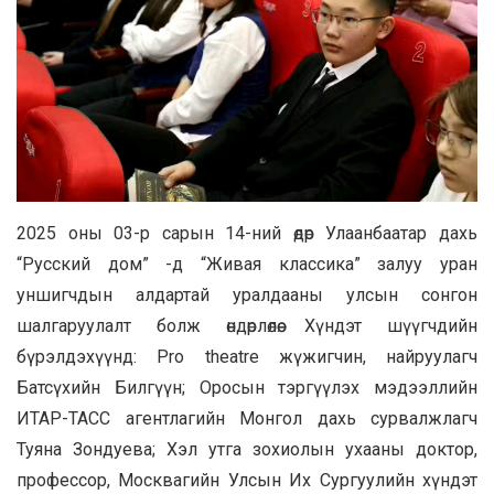
2025 оны 03-р сарын 14-ний өдөр Улаанбаатар дахь
“Русский дом” -д “Живая классика” залуу уран
уншигчдын алдартай уралдааны улсын сонгон
шалгаруулалт болж өндөрлөлөө. Хүндэт шүүгчдийн
бүрэлдэхүүнд: Pro theatre жүжигчин, найруулагч
Батсүхийн Билгүүн; Оросын тэргүүлэх мэдээллийн
ИТАР-ТАСС агентлагийн Монгол дахь сурвалжлагч
Туяна Зондуева; Хэл утга зохиолын ухааны доктор,
профессор, Москвагийн Улсын Их Сургуулийн хүндэт