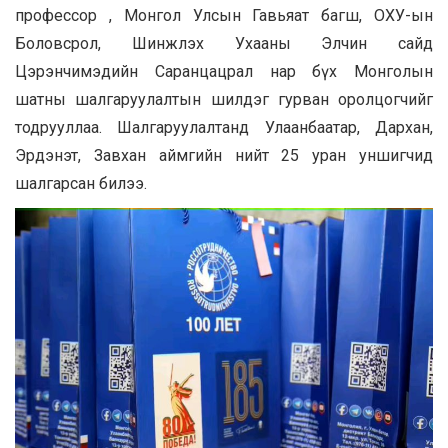
профессор , Монгол Улсын Гавьяат багш, ОХУ-ын
Боловсрол, Шинжлэх Ухааны Элчин сайд
Цэрэнчимэдийн Саранцацрал нар бүх Монголын
шатны шалгаруулалтын шилдэг гурван оролцогчийг
тодрууллаа. Шалгаруулалтанд Улаанбаатар, Дархан,
Эрдэнэт, Завхан аймгийн нийт 25 уран уншигчид
шалгарсан билээ.