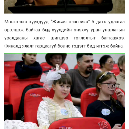
Монголын хүүхдүүд “Живая классика” 5 дахь удаагаа
оролцож байгаа бөгөөд хүүхдийн энэхүү уран уншлагын
уралдааны хагас шигшээ тоглолтыг багтаажээ.
Финалд ялалт гарцаагүй болно гэдэгт бид итгэж байна.