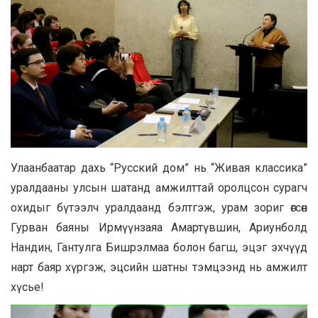
Улаанбаатар дахь “Русский дом” нь “Живая классика”
уралдааны улсын шатанд амжилттай оролцсон сурагч
охидыг бүтээлч уралдаанд бэлтгэж, урам зориг өгсөн
Гурван баяны Ирмүүнзаяа Амартүвшин, Ариунболд
Нандин, Гантулга Бишрэлмаа болон багш, эцэг эхчүүд
нарт баяр хүргэж, эцсийн шатны тэмцээнд нь амжилт
хүсье!