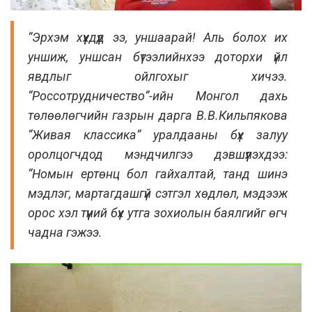
“Эрхэм хүүхдүүд ээ, уншаарай! Аль болох их
уншиж, уншсан бүтээлийнхээ доторхи үйл
явдлыг ойлгохыг хичээ.
“Россотрудничество”-ийн Монгол дахь
төлөөлөгчийн газрын дарга В.В.Кильпякова
“Живая классика” уралдааны бүх залуу
оролцогчдод мэндчилгээ дэвшүүлэхдээ:
“Номын ертөнц бол гайхалтай, танд шинэ
мэдлэг, мартагдашгүй сэтгэл хөдлөл, мэдээж
орос хэл түүний бүх утга зохиолын баялгийг өгч
чадна гэжээ.