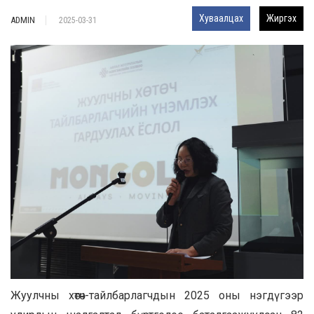
Хуваалцах
Жиргэх
ADMIN
2025-03-31
Жуулчны хөтөч-тайлбарлагчдын 2025 оны нэгдүгээр