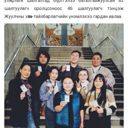
улирлын шалгалтад бүртгэлээ баталгаажуулсан 82
шалгуулагч оролцсоноос 46 шалгуулагч тэнцэж
Жуулчны хөтөч-тайлбарлагчийн үнэмлэхээ гардан авлаа.