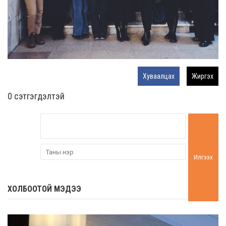
Хуваалцах
Жиргэх
0 cэтгэгдэлтэй
Илгээх
ХОЛБООТОЙ МЭДЭЭ