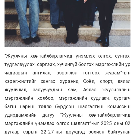
“Жуулчны хөтөч-тайлбарлагчид үнэмлэх олгох, сунгах,
түдгэлзүүлэх, сэргээх, хүчингүй болгох мэргэжлийн ур
чадварын ангилал, зэрэглэл тогтоох журам”-ын
хэрэгжилтийг хангах хүрээнд Соёл, спорт, аялал
жуулчлал, залуучуудын яам, Аялал жуулчлалын
мэргэжлийн холбоо, мэргэжлийн судлаач, сургагч
багш нарын төлөөллөөс бүрдсэн шалгалтын комиссын
удирдамжийн дагуу “Жуулчны хөтөч-тайлбарлагчид
мэргэжлийн үнэмлэх олгох шалгалт”-ыг 2025 оны 02
дугаар сарын 22-27-ны өдрүүдэд зохион байгуулан