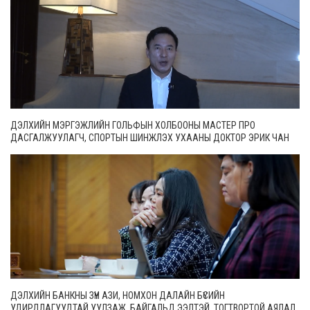
ДЭЛХИЙН МЭРГЭЖЛИЙН ГОЛЬФЫН ХОЛБООНЫ МАСТЕР ПРО
ДАСГАЛЖУУЛАГЧ, СПОРТЫН ШИНЖЛЭХ УХААНЫ ДОКТОР ЭРИК ЧАН
ДЭЛХИЙН БАНКНЫ ЗҮҮН АЗИ, НОМХОН ДАЛАЙН БҮСИЙН
УДИРДЛАГУУДТАЙ УУЛЗАЖ, БАЙГАЛЬД ЭЭЛТЭЙ, ТОГТВОРТОЙ АЯЛАЛ