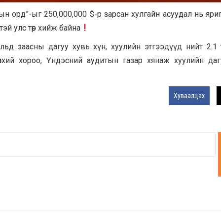
урын орд”-ыг 250,000,000 $-р зарсан хулгайн асуудал нь яри
эй улс төр хийж байна
д заасны дагуу хувь хүн, хуулийн этгээдүүд нийт 2.1
ерөнхий хороо, Үндэсний аудитын газар хянаж хуулийн да
Хуваалцах