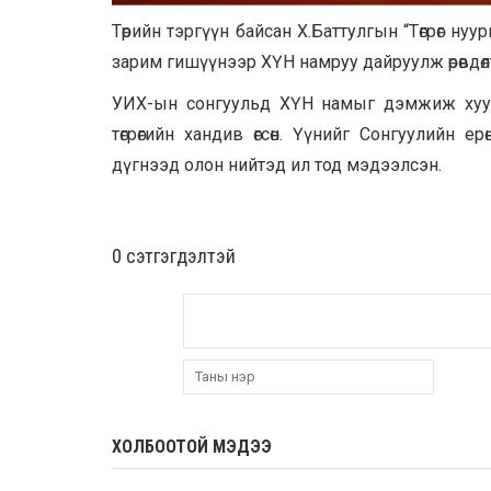
Төрийн тэргүүн байсан Х.Баттулгын “Төгрөг ну
зарим гишүүнээр ХҮН намруу дайруулж өрөвдөлт
УИХ-ын сонгуульд ХҮН намыг дэмжиж хууль
төгрөгийн хандив өгсөн. Үүнийг Сонгуулийн 
дүгнээд олон нийтэд ил тод мэдээлсэн.
0 cэтгэгдэлтэй
ХОЛБООТОЙ МЭДЭЭ