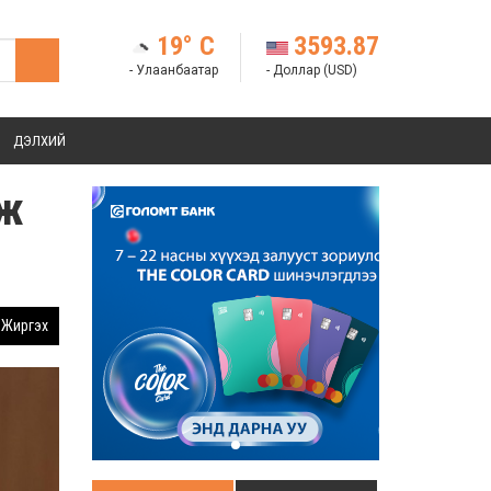
19° C
3593.87
- Улаанбаатар
- Доллар (USD)
ДЭЛХИЙ
лж
Жиргэх