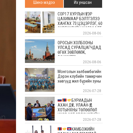
Шинэ мэдээ
Их уншсан
COP17 ХУРЛЫН ҮЕЭР
ЦАХИМААР БЭЛТГЭЛЭЭ
ХАНГАХ 73 ЦЭЦЭРЛЭГ, 60
СУРГУУЛИЙН ЖАГСААЛТ
2026-08-06
ОРОСЫН ХОЛБООНЫ
УЛСАД СУРАЛЦАГЧДАД
ӨГӨХ ЗӨВЛӨМЖ,
САНУУЛГА
2026-08-06
Монголын хөлбөмбөгийн
Дэрэн клубийн тамирчин
хөвгүүд жил бүрийн зуны
энэ өдрүүдэд болдог
уламжлалт Скандиновын
2026-07-28
орнуудын тэмцээндээ
оролцоод ирлээ
БУРИАДЫН
АХАН ДҮҮС, УЛААН-ҮД
ХОТЫНХНЫ ТӨЛӨӨЛӨЛ
ИХЭР ХОТ ЭРДЭНЭТИЙН
АЛТАН ОЙД БАЯР
2026-07-28
ХҮРГЭЛЭЭ
КАМБОЖИЙН