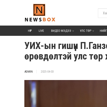
НҮҮР
LIVE
ВИДЕО МЭДЭЭ
УЛС ТӨР
НИЙ
УИХ-ын гишүүн П.Ган
өрөвдөлтэй улс төр
ADMIN
2025-04-03