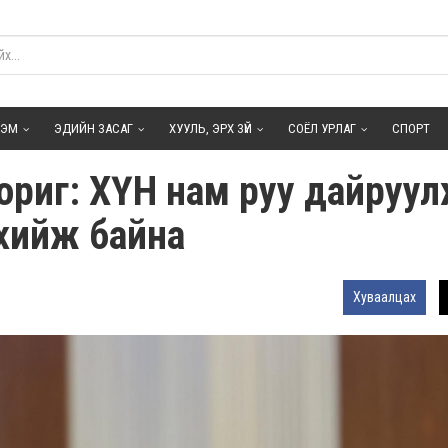
ГЭМ
ЭДИЙН ЗАСАГ
ХУУЛЬ, ЭРХ ЗҮЙ
СОЁЛ УРЛАГ
СПОРТ
зориг: ХҮН нам руу дайруу
 хийж байна
Хуваалцах