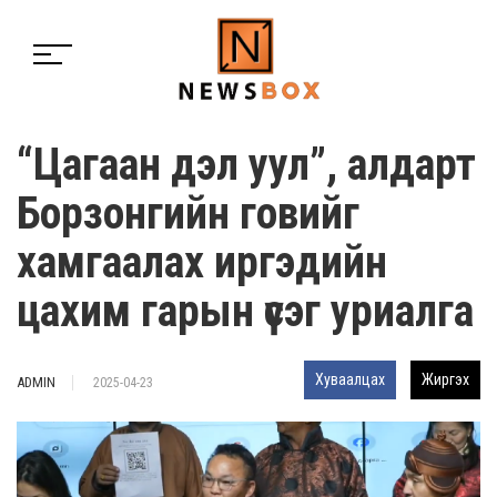
“Цагаан дэл уул”, алдарт
Борзонгийн говийг
хамгаалах иргэдийн
цахим гарын үсэг уриалга
Хуваалцах
Жиргэх
ADMIN
2025-04-23