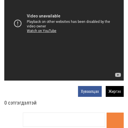
Хуваалцах
Жиргэх
0 cэтгэгдэлтэй