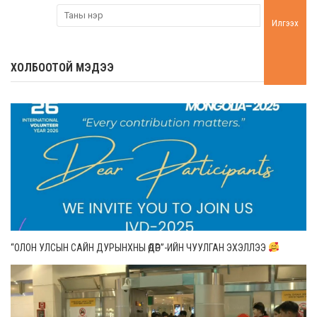
Илгээх
ХОЛБООТОЙ МЭДЭЭ
“ОЛОН УЛСЫН САЙН ДУРЫНХНЫ ӨДӨР”-ИЙН ЧУУЛГАН ЭХЭЛЛЭЭ