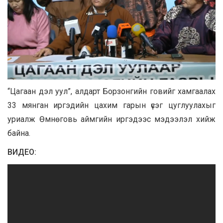
“Цагаан дэл уул”, алдарт Борзонгийн говийг хамгаалах
33 мянган иргэдийн цахим гарын үсэг цуглуулахыг
уриалж Өмнөговь аймгийн иргэдээс мэдээлэл хийж
байна.
ВИДЕО: