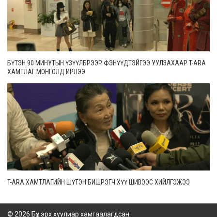
БҮТЭН 90 МИНУТЫН ҮЗҮҮЛБРЭЭР ФЭНҮҮДТЭЙГЭЭ УУЛЗАХААР T-ARA
ХАМТЛАГ МОНГОЛД ИРЛЭЭ
T-ARA ХАМТЛАГИЙН ШҮТЭН БИШРЭГЧ ХҮҮ ШИВЭЭС ХИЙЛГЭЖЭЭ
© 2026 Бүх эрх хуулиар хамгаалагдсан.