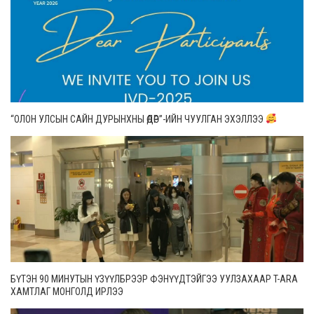
“ОЛОН УЛСЫН САЙН ДУРЫНХНЫ ӨДӨР”-ИЙН ЧУУЛГАН ЭХЭЛЛЭЭ
БҮТЭН 90 МИНУТЫН ҮЗҮҮЛБРЭЭР ФЭНҮҮДТЭЙГЭЭ УУЛЗАХААР T-ARA
ХАМТЛАГ МОНГОЛД ИРЛЭЭ