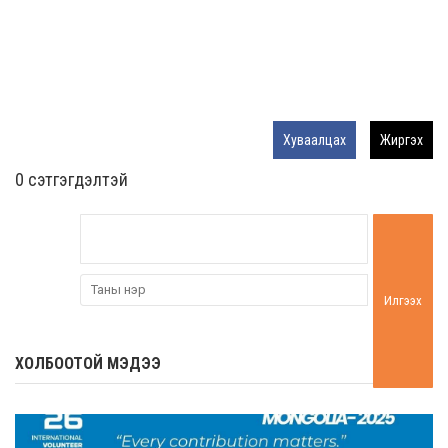
Хуваалцах
Жиргэх
0 cэтгэгдэлтэй
Илгээх
ХОЛБООТОЙ МЭДЭЭ