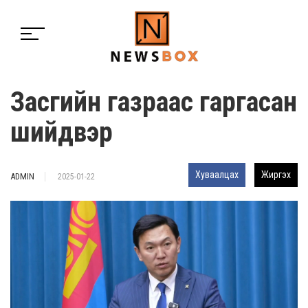
Засгийн газраас гаргасан
шийдвэр
Хуваалцах
Жиргэх
ADMIN
2025-01-22