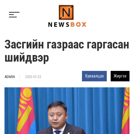
Засгийн газраас гаргасан
шийдвэр
Хуваалцах
Жиргэх
ADMIN
2025-01-22