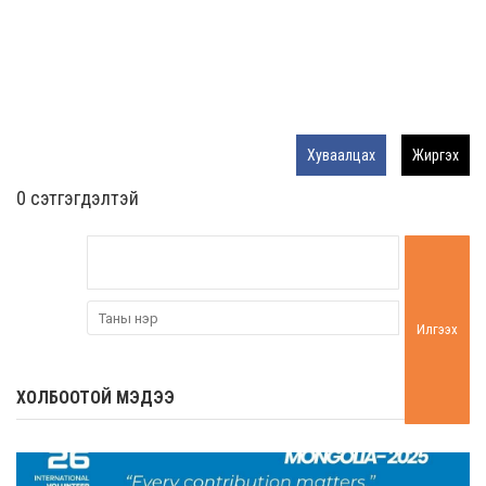
Хуваалцах
Жиргэх
0 cэтгэгдэлтэй
Илгээх
ХОЛБООТОЙ МЭДЭЭ