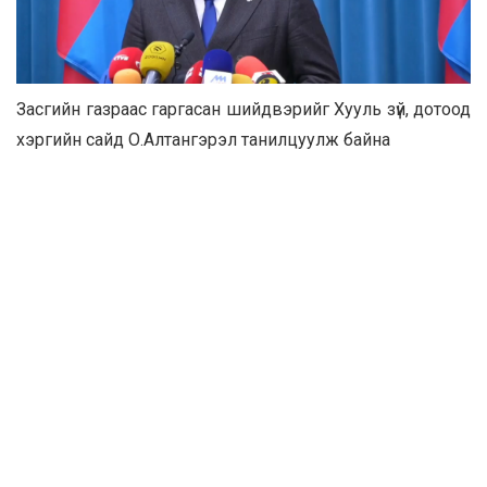
Засгийн газраас гаргасан шийдвэрийг Хууль зүй, дотоод
хэргийн сайд О.Алтангэрэл танилцуулж байна