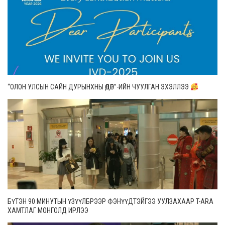
“ОЛОН УЛСЫН САЙН ДУРЫНХНЫ ӨДӨР”-ИЙН ЧУУЛГАН ЭХЭЛЛЭЭ
БҮТЭН 90 МИНУТЫН ҮЗҮҮЛБРЭЭР ФЭНҮҮДТЭЙГЭЭ УУЛЗАХААР T-ARA
ХАМТЛАГ МОНГОЛД ИРЛЭЭ