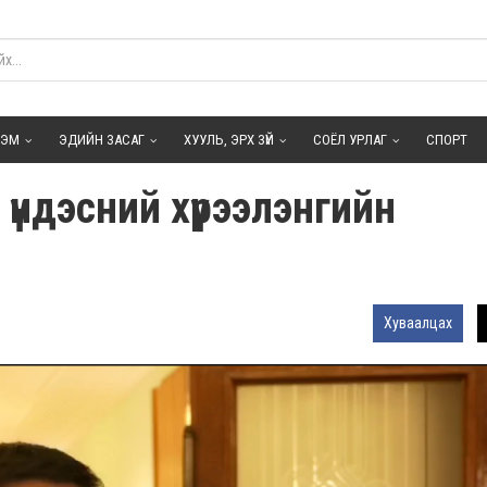
ГЭМ
ЭДИЙН ЗАСАГ
ХУУЛЬ, ЭРХ ЗҮЙ
СОЁЛ УРЛАГ
СПОРТ
үндэсний хүрээлэнгийн
Хуваалцах