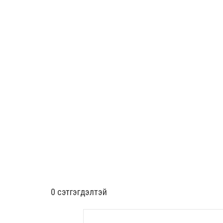
0 cэтгэгдэлтэй