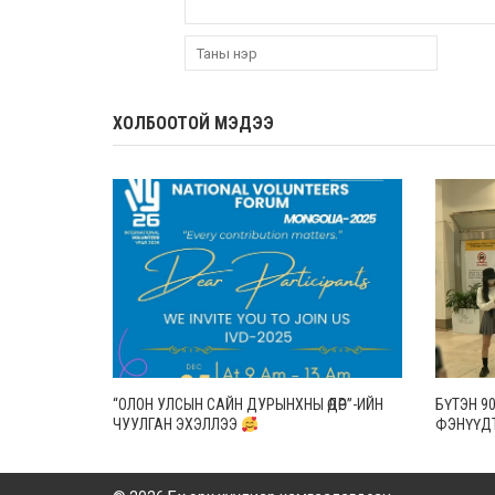
ХОЛБООТОЙ МЭДЭЭ
“ОЛОН УЛСЫН САЙН ДУРЫНХНЫ ӨДӨР”-ИЙН
БҮТЭН 9
ЧУУЛГАН ЭХЭЛЛЭЭ
ФЭНҮҮДТ
ХАМТЛА