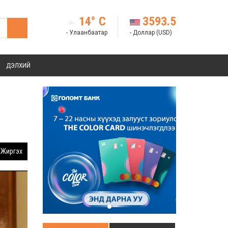
14° C
3593.5
- Улаанбаатар
- Доллар (USD)
ДЭЛХИЙ
Жиргэх