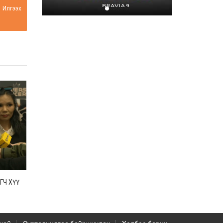
Илгээх
Хором бүр усаа
хайрлацгаая
2026-07-08
ГЧ ХҮҮ