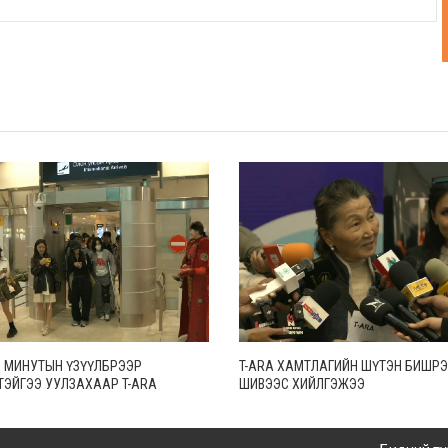
0 МИНУТЫН ҮЗҮҮЛБРЭЭР
T-ARA ХАМТЛАГИЙН ШҮТЭН БИШРЭ
ЭЙГЭЭ УУЛЗАХААР T-ARA
ШИВЭЭС ХИЙЛГЭЖЭЭ
Г МОНГОЛД ИРЛЭЭ