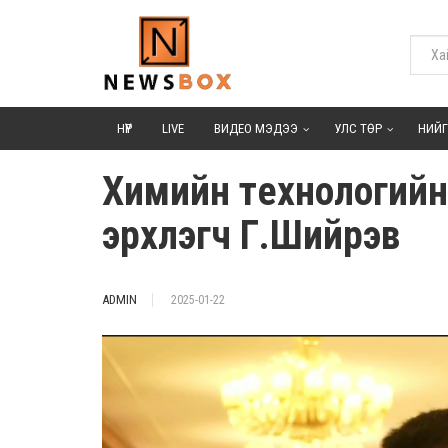
НҮҮР
LIVE
ВИДЕО МЭДЭЭ
УЛС ТӨР
НИЙ
Химийн тeхнологийн 
эрхлэгч Г.Шийрэв
ADMIN
2025-01-22