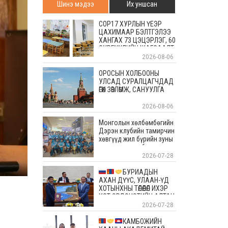
Шинэ мэдээ
Их уншсан
COP17 ХУРЛЫН ҮЕЭР
ЦАХИМААР БЭЛТГЭЛЭЭ
ХАНГАХ 73 ЦЭЦЭРЛЭГ, 60
СУРГУУЛИЙН ЖАГСААЛТ
2026-08-06
ОРОСЫН ХОЛБООНЫ
УЛСАД СУРАЛЦАГЧДАД
ӨГӨХ ЗӨВЛӨМЖ, САНУУЛГА
2026-08-06
Монголын хөлбөмбөгийн
Дэрэн клубийн тамирчин
хөвгүүд жил бүрийн зуны
энэ өдрүүдэд болдог
уламжлалт Скандиновын
2026-07-28
орнуудын тэмцээндээ
оролцоод ирлээ
БУРИАДЫН
АХАН ДҮҮС, УЛААН-ҮД
ХОТЫНХНЫ ТӨЛӨӨЛӨЛ ИХЭР
ХОТ ЭРДЭНЭТИЙН АЛТАН
ОЙД БАЯР ХҮРГЭЛЭЭ
2026-07-28
КАМБОЖИЙН