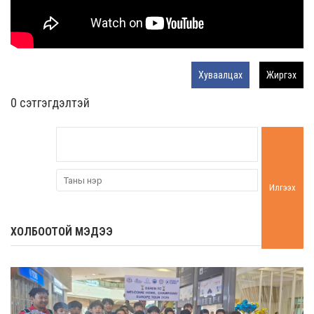
Хуваалцах
Жиргэх
0 cэтгэгдэлтэй
Илгээх
ХОЛБООТОЙ МЭДЭЭ