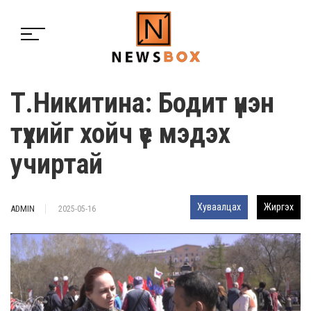
Т.Никитина: Бодит үнэн
түүхийг хойч үе мэдэх
учиртай
Хуваалцах
Жиргэх
ADMIN
2025-05-16