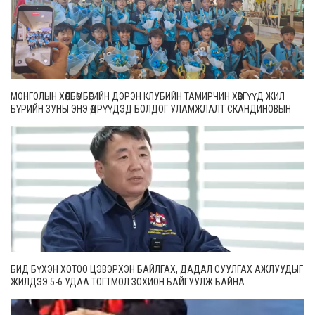
МОНГОЛЫН ХӨЛБӨМБӨГИЙН ДЭРЭН КЛУБИЙН ТАМИРЧИН ХӨВГҮҮД ЖИЛ
БҮРИЙН ЗУНЫ ЭНЭ ӨДРҮҮДЭД БОЛДОГ УЛАМЖЛАЛТ СКАНДИНОВЫН
ОРНУУДЫН ТЭМЦЭЭНДЭЭ ОРОЛЦООД ИРЛЭЭ
БИД БҮХЭН ХОТОО ЦЭВЭРХЭН БАЙЛГАХ, ДАДАЛ СУУЛГАХ АЖЛУУДЫГ
ЖИЛДЭЭ 5-6 УДАА ТОГТМОЛ ЗОХИОН БАЙГУУЛЖ БАЙНА