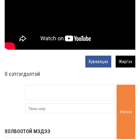
Хуваалцах
Жиргэх
0 cэтгэгдэлтэй
Илгээх
ХОЛБООТОЙ МЭДЭЭ