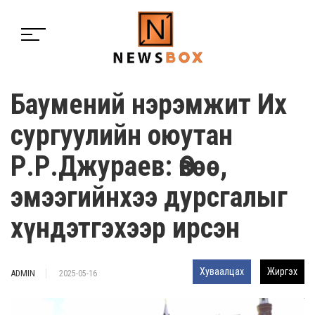
Баумений нэрэмжит Их
сургуулийн оюутан
Р.Р.Джураев: Өвөө,
эмээгийнхээ дурсгалыг
хүндэтгэхээр ирсэн
Хуваалцах
Жиргэх
ADMIN
2025-05-16