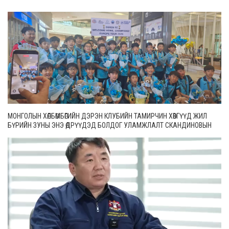
МОНГОЛЫН ХӨЛБӨМБӨГИЙН ДЭРЭН КЛУБИЙН ТАМИРЧИН ХӨВГҮҮД ЖИЛ
БҮРИЙН ЗУНЫ ЭНЭ ӨДРҮҮДЭД БОЛДОГ УЛАМЖЛАЛТ СКАНДИНОВЫН
ОРНУУДЫН ТЭМЦЭЭНДЭЭ ОРОЛЦООД ИРЛЭЭ