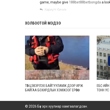
game, maybe give
188bet88betbongda
a loo
Хариулт бичих
ХОЛБООТОЙ МЭДЭЭ
ТӨВ ЦЭВЭРЛЭХ БАЙГУУЛАМЖ ДЭЭР ИРЖ
ЕБС-ИЙН
БАЙГАА БОХИРДЛЫН ХЭМЖЭЭГ ЕРӨӨСӨӨ
ТОНН УС
ЯРИХГҮЙ БАЙНА
© 2026 Бүх эрх хуулиар хамгаалагдсан.