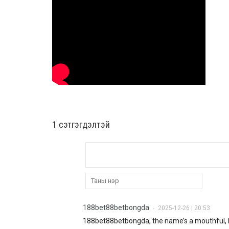
1 сэтгэгдэлтэй
188bet88betbongda
2025-12-26 | 20:53
•
188bet88betbongda, the name’s a mouthful, but 