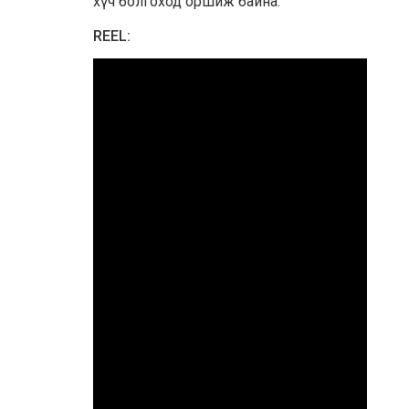
хүч болгоход оршиж байна.
REEL: