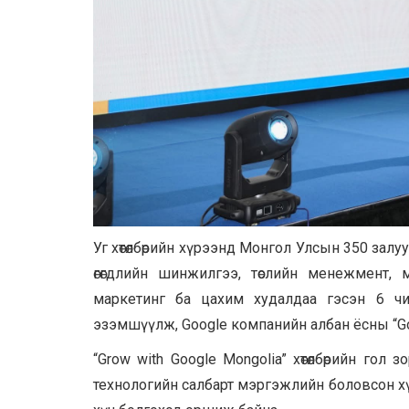
Уг хөтөлбөрийн хүрээнд Монгол Улсын 350 зал
өгөгдлийн шинжилгээ, төслийн менежмент,
маркетинг ба цахим худалдаа гэсэн 6 чиг
эзэмшүүлж, Google компанийн албан ёсны “Goog
“Grow with Google Mongolia” хөтөлбөрийн г
технологийн салбарт мэргэжлийн боловсон хү