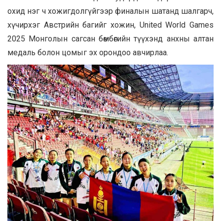
охид нэг ч хожигдолгүйгээр финалын шатанд шалгарч,
хүчирхэг Австрийн багийг хожин, United World Games
2025 Монголын сагсан бөмбөгийн түүхэнд анхны алтан
медаль болон цомыг эх орондоо авчирлаа.