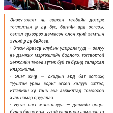
Энэхүү ялалт нь зөвхөн талбайн доторх
тоглолтын үр дүн бус, багийн ард зогсож,
сэтгэл зүрхээрээ дэмжсэн олон хүний хамтын
хүчний үр дүн байлаа.
• Этүгэн Ирвэсүүд клубын удирдлагууд — залуу
үеэ дэмжих мэргэжлийн бодлого, тогтвортой
хөгжлийн төлөө зүтгэж буй та бүхэнд талархал
илэрхийлье.
• Эцэг эхчүүд — охидын ард бат зогсож,
тууштай урам зориг өгсөн халуун сэтгэл,
итгэлийн хүч тань энэ амжилтад томоохон
хувь нэмэр орууллаа.
• Нутаг нэгт монголчууд — дэлхийн өнцөг
булан бүрээс ирж, уухай хашгиран дэмжсэн та