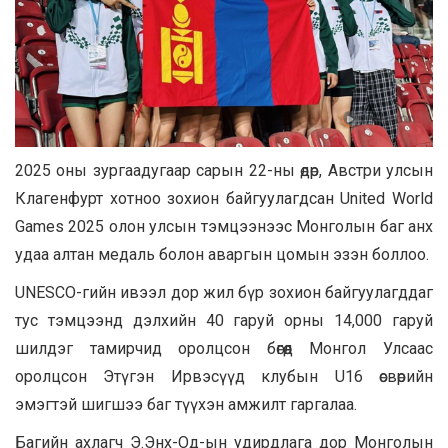
2025 оны зургаадугаар сарын 22-ны өдөр, Австри улсын
Клагенфурт хотноо зохион байгуулагдсан United World
Games 2025 олон улсын тэмцээнээс Монголын баг анх
удаа алтан медаль болон аваргын цомын эзэн боллоо.
UNESCO-гийн ивээл дор жил бүр зохион байгуулагддаг
тус тэмцээнд дэлхийн 40 гаруй орны 14,000 гаруй
шилдэг тамирчид оролцсон бөгөөд Монгол Улсаас
оролцсон Этүгэн Ирвэсүүд клубын U16 өсвөрийн
эмэгтэй шигшээ баг түүхэн амжилт гаргалаа.
Багийн ахлагч Э.Энх-Од-ын удирдлага дор Монголын