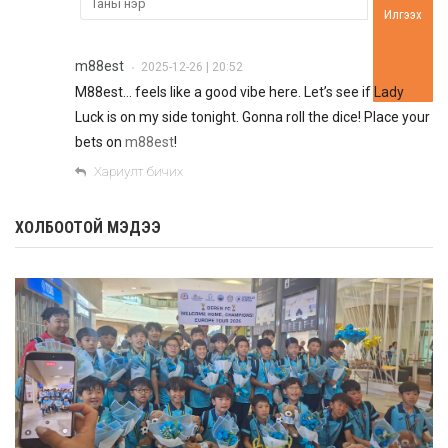
Илгээх
m88est
2025-12-26 | 20:52
•
M88est… feels like a good vibe here. Let’s see if Lady
Luck is on my side tonight. Gonna roll the dice! Place your
bets on
m88est
!
Хариулт бичих
ХОЛБООТОЙ МЭДЭЭ