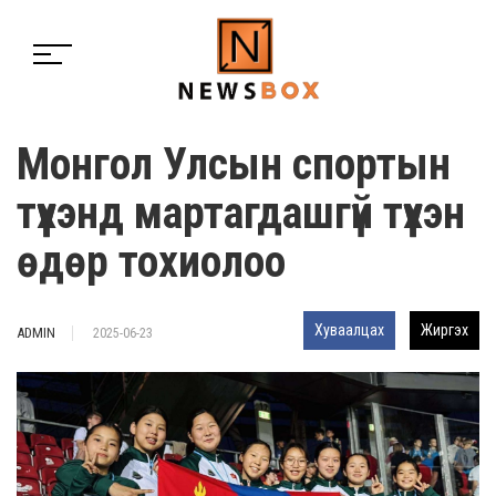
Монгол Улсын спортын
түүхэнд мартагдашгүй түүхэн
өдөр тохиолоо
Хуваалцах
Жиргэх
ADMIN
2025-06-23