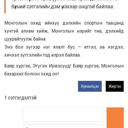
бүхний сэтгэлийн дэм үнэхээр онцгой байлаа.
Монголын охид ийнхүү дэлхийн спортын тавцанд
хүчтэй алхам хийж, Монголын нэрийг тив, дэлхийд
цуурайтуулж байна.
Энэ бол зүгээр нэг ялалт бус — итгэл, эв нэгдэл,
хичээл зүтгэлийн тод илрэл байлаа.
Баяр хүргэе, Этүгэн Ирвэсүүд! Баяр хүргэе, Монголын
бахархал болсон охид оо!
Хуваалцах
Жиргэх
1 сэтгэгдэлтэй