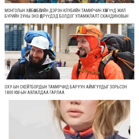
МОНГОЛЫН ХӨЛБӨМБӨГИЙН ДЭРЭН КЛУБИЙН ТАМИРЧИН ХӨВГҮҮД ЖИЛ
БҮРИЙН ЗУНЫ ЭНЭ ӨДРҮҮДЭД БОЛДОГ УЛАМЖЛАЛТ СКАНДИНОВЫН
ОРНУУДЫН ТЭМЦЭЭНДЭЭ ОРОЛЦООД ИРЛЭЭ
ОХУ-ЫН СКЕЙТБОРДЫН ТАМИРЧИД БАРУУН АЙМГУУДЫГ ЗОРЬСОН
1800 КМ-ЫН АЯЛАЛДАА ГАРЛАА