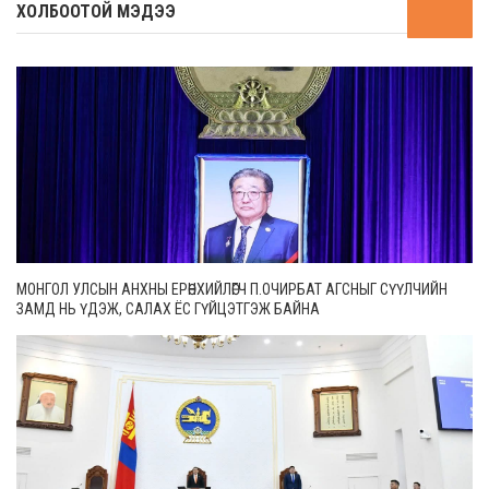
ХОЛБООТОЙ МЭДЭЭ
МОНГОЛ УЛСЫН АНХНЫ ЕРӨНХИЙЛӨГЧ П.ОЧИРБАТ АГСНЫГ СҮҮЛЧИЙН
ЗАМД НЬ ҮДЭЖ, САЛАХ ЁС ГҮЙЦЭТГЭЖ БАЙНА