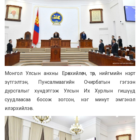
Монгол Улсын анхны Ерөнхийлөгч, төр, нийгмийн нэрт
зүтгэлтэн, Пунсалмаагийн Очирбатын гэгээн
дурсгалыг хүндэтгэж Улсын Их Хурлын гишүүд
суудлаасаа босож зогсон, нэг минут эмгэнэл
илэрхийлэв.