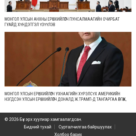
МОНГОЛ УЛСЫН АНХНЫ ЕРӨНХИЙЛӨГЧ ПУНСАЛМААГИЙН ОЧИРБАТ
ГУАЙД ХҮНДЭТГЭЛ ҮЗҮҮЛЭВ
МОНГОЛ УЛСЫН ЕРӨНХИЙЛӨГЧ УХНААГИЙН ХҮРЭЛСҮХ АМЕРИКИЙН
НЭГДСЭН УЛСЫН ЕРӨНХИЙЛӨГЧ ДОНАЛД Ж.ТРАМП-Д ТАНГАРГАА ӨРГӨЖ,
ҮҮРЭГТ АЖИЛДАА ОРСОНТОЙ НЬ ХОЛБОГДУУЛАН БАЯР ХҮРГЭЖ
ЗАХИДАЛ ИЛГЭЭЛЭЭ
© 2026 Бүх эрх хуулиар хамгаалагдсан.
Бидний тухай
Сурталчилгаа байршуулах
Холбоо барих