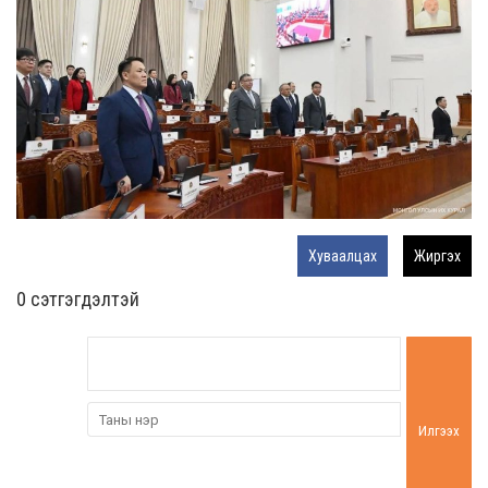
Хуваалцах
Жиргэх
0 cэтгэгдэлтэй
Илгээх