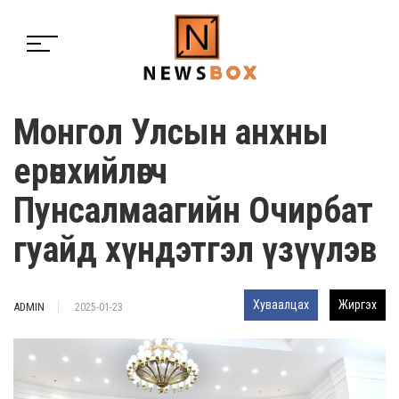
Монгол Улсын анхны
ерөнхийлөгч
Пунсалмаагийн Очирбат
гуайд хүндэтгэл үзүүлэв
Хуваалцах
Жиргэх
ADMIN
2025-01-23