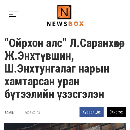
“Ойрхон алс” Л.Саранхөхөө,
Ж.Энхтүвшин,
Ш.Энхтунгалаг нарын
хамтарсан уран
бүтээлийн үзэсгэлэн
Хуваалцах
Жиргэх
ADMIN
2025-07-03