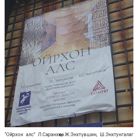
“Ойрхон алс” Л.Саранхөхөө, Ж.Энхтүвшин, Ш.Энхтунгалаг