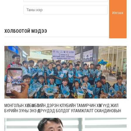
Илгээх
ХОЛБООТОЙ МЭДЭЭ
МОНГОЛЫН ХӨЛБӨМБӨГИЙН ДЭРЭН КЛУБИЙН ТАМИРЧИН ХӨВГҮҮД ЖИЛ
БҮРИЙН ЗУНЫ ЭНЭ ӨДРҮҮДЭД БОЛДОГ УЛАМЖЛАЛТ СКАНДИНОВЫН
ОРНУУДЫН ТЭМЦЭЭНДЭЭ ОРОЛЦООД ИРЛЭЭ