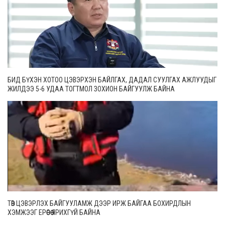
БИД БҮХЭН ХОТОО ЦЭВЭРХЭН БАЙЛГАХ, ДАДАЛ СУУЛГАХ АЖЛУУДЫГ
ЖИЛДЭЭ 5-6 УДАА ТОГТМОЛ ЗОХИОН БАЙГУУЛЖ БАЙНА
ТӨВ ЦЭВЭРЛЭХ БАЙГУУЛАМЖ ДЭЭР ИРЖ БАЙГАА БОХИРДЛЫН
ХЭМЖЭЭГ ЕРӨӨСӨӨ ЯРИХГҮЙ БАЙНА