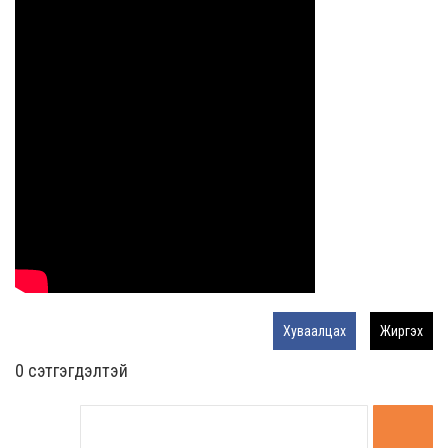
Хуваалцах
Жиргэх
0 cэтгэгдэлтэй