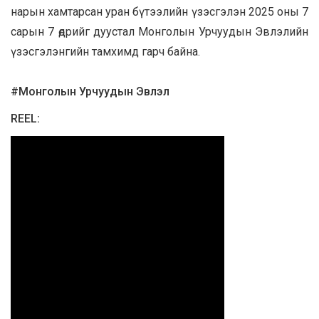
нарын хамтарсан уран бүтээлийн үзэсгэлэн 2025 оны 7
сарын 7 өдрийг дуустал Монголын Урчуудын Эвлэлийн
үзэсгэлэнгийн тамхимд гарч байна.
#Монголын Урчуудын Эвлэл
REEL: