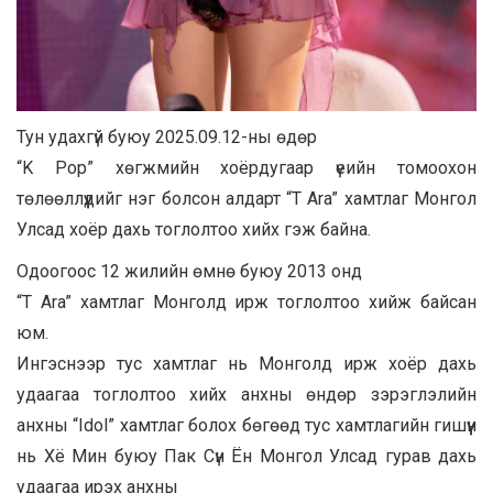
Тун удахгүй буюу 2025.09.12-ны өдөр
“K Pop” хөгжмийн хоёрдугаар үеийн томоохон
төлөөллүүдийг нэг болсон алдарт “T Ara” хамтлаг Монгол
Улсад хоёр дахь тоглолтоо хийх гэж байна.
Одоогоос 12 жилийн өмнө буюу 2013 онд
“T Ara” хамтлаг Монголд ирж тоглолтоо хийж байсан
юм.
Ингэснээр тус хамтлаг нь Монголд ирж хоёр дахь
удаагаа тоглолтоо хийх анхны өндөр зэрэглэлийн
анхны “Idol” хамтлаг болох бөгөөд тус хамтлагийн гишүүн
нь Хё Мин буюу Пак Сүн Ён Монгол Улсад гурав дахь
удаагаа ирэх анхны