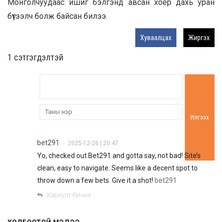
Монголчуудаас ишиг бэлгэнд авсан хоёр дахь уран
бүтээлч болж байсан билээ.
Хуваалцах
Жиргэх
1 сэтгэгдэлтэй
Илгээх
bet291
2025-12-26 | 20:47
•
Yo, checked out Bet291 and gotta say, not bad! Site’s
clean, easy to navigate. Seems like a decent spot to
throw down a few bets. Give it a shot!
bet291
Хариулт бичих