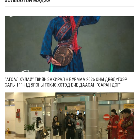
ХОЛБООТОЙ МЭДЭЭ
“АГСАЛ ХУЛАЙ” ТӨВИЙН ЗАХИРАЛ Н.БУРМАА 2026 ОНЫ ДӨРӨВДҮГЭЭР
САРЫН 11-НД ЯПОНЫ ТОКИО ХОТОД БИЕ ДААСАН “САРАН ДЭГ”
ТОГЛОЛТОО ХИЙНЭ