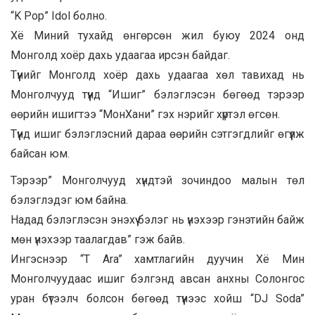
“K Pop” Idol болно.
Хё Миний тухайд өнгөрсөн жил буюу 2024 онд
Монголд хоёр дахь удаагаа ирсэн байдаг.
Түүнийг Монголд хоёр дахь удаагаа хөл тавихад нь
Монголчууд түүнд “Ишиг” бэлэглэсэн бөгөөд тэрээр
өөрийн ишигтээ “МонХани” гэх нэрийг хүртэл өгсөн.
Түүнд ишиг бэлэглэсний дараа өөрийн сэтгэгдлийг өгүүлж
байсан юм.
Тэрээр” Монголчууд хүндтэй зочиндоо малын төл
бэлэглэдэг юм байна.
Надад бэлэглэсэн энэхүү бэлэг нь үнэхээр гэнэтийн байж
мөн үнэхээр таалагдав” гэж байв.
Ингэснээр “T Ara” хамтлагийн дуучин Хё Мин
Монголчуудаас ишиг бэлгэнд авсан анхны Солонгос
уран бүтээлч болсон бөгөөд түүнээс хойш “DJ Soda”