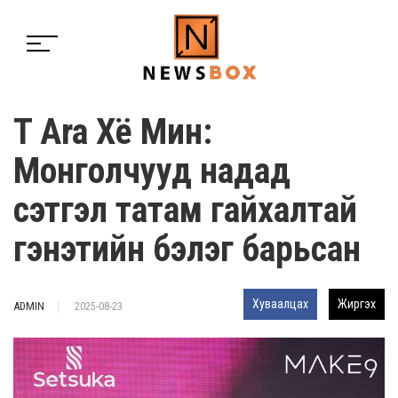
T Ara Хё Мин:
Монголчууд надад
сэтгэл татам гайхалтай
гэнэтийн бэлэг барьсан
Хуваалцах
Жиргэх
ADMIN
2025-08-23