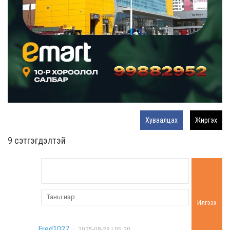
Хуваалцах
Жиргэх
9 cэтгэгдэлтэй
Илгээх
Fred1027
2025-08-29 | 05:20
•