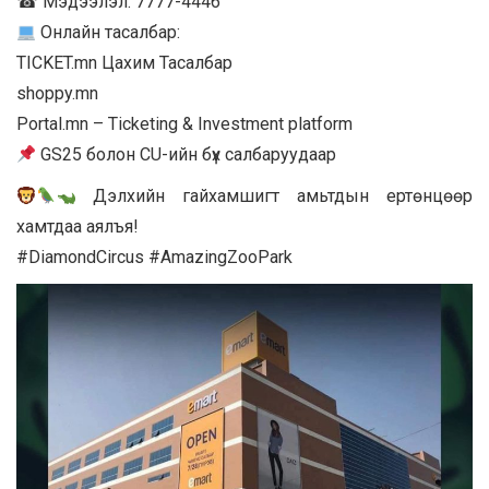
☎ Мэдээлэл: 7777-4446
Онлайн тасалбар:
TICKET.mn Цахим Тасалбар
shoppy.mn
Portal.mn – Ticketing & Investment platform
GS25 болон CU-ийн бүх салбаруудаар
Дэлхийн гайхамшигт амьтдын ертөнцөөр
хамтдаа аялъя!
#DiamondCircus #AmazingZooPark