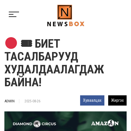
🎟 БИЕТ
ТАСАЛБАРУУД
ХУДАЛДААЛАГДАЖ
БАЙНА!
Хуваалцах
Жиргэх
ADMIN
2025-08-26