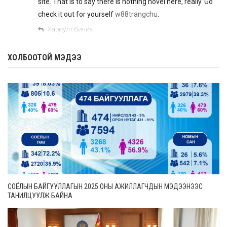
site. That is to say there is nothing novel here, really. Go
check it out for yourself
w88trangchu
.
Хариулт бичих
ХОЛБООТОЙ МЭДЭЭ
СОЁЛЫН БАЙГУУЛЛАГЫН 2025 ОНЫ АЖИЛЛАГЧДЫН МЭДЭЭНЭЭС
ТАНИЛЦУУЛЖ БАЙНА