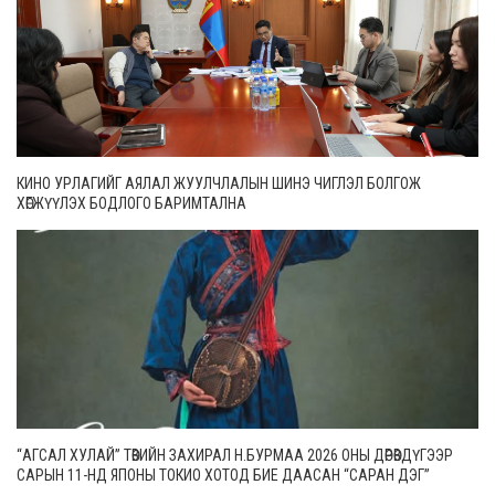
КИНО УРЛАГИЙГ АЯЛАЛ ЖУУЛЧЛАЛЫН ШИНЭ ЧИГЛЭЛ БОЛГОЖ
ХӨГЖҮҮЛЭХ БОДЛОГО БАРИМТАЛНА
“АГСАЛ ХУЛАЙ” ТӨВИЙН ЗАХИРАЛ Н.БУРМАА 2026 ОНЫ ДӨРӨВДҮГЭЭР
САРЫН 11-НД ЯПОНЫ ТОКИО ХОТОД БИЕ ДААСАН “САРАН ДЭГ”
ТОГЛОЛТОО ХИЙНЭ