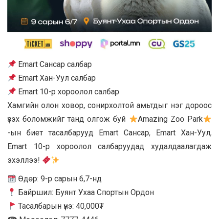
Emart Сансар салбар
Emart Хан-Уул салбар
Emart 10-р хороолол салбар
Хамгийн олон ховор, сонирхолтой амьтдыг нэг дороос
үзэх боломжийг танд олгож буй
Amazing Zoo Park
-ын биет тасалбарууд Emart Сансар, Emart Хан-Уул,
Emart 10-р хороолол салбаруудад худалдаалагдаж
эхэллээ!
Өдөр: 9-р сарын 6,7-нд
Байршил: Буянт Ухаа Спортын Ордон
Тасалбарын үнэ: 40,000₮