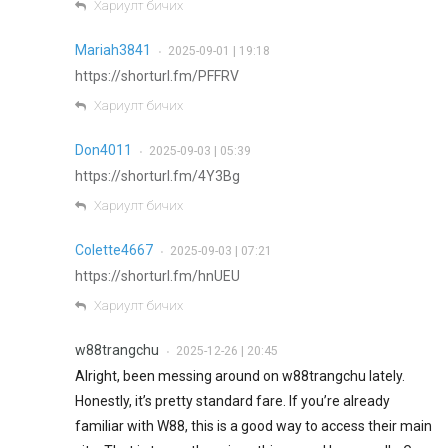
Хариулт бичих
Mariah3841
2025-09-01 | 19:18
•
https://shorturl.fm/PFFRV
Хариулт бичих
Don4011
2025-09-03 | 05:39
•
https://shorturl.fm/4Y3Bg
Хариулт бичих
Colette4667
2025-09-03 | 07:21
•
https://shorturl.fm/hnUEU
Хариулт бичих
w88trangchu
2025-12-26 | 20:45
•
Alright, been messing around on w88trangchu lately.
Honestly, it’s pretty standard fare. If you’re already
familiar with W88, this is a good way to access their main