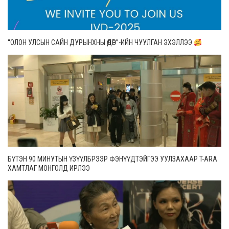
“ОЛОН УЛСЫН САЙН ДУРЫНХНЫ ӨДӨР”-ИЙН ЧУУЛГАН ЭХЭЛЛЭЭ
БҮТЭН 90 МИНУТЫН ҮЗҮҮЛБРЭЭР ФЭНҮҮДТЭЙГЭЭ УУЛЗАХААР T-ARA
ХАМТЛАГ МОНГОЛД ИРЛЭЭ