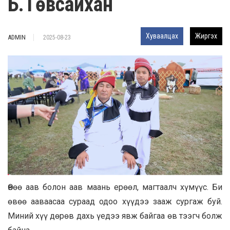
Б.Төвсайхан
Хуваалцах
Жиргэх
ADMIN
2025-08-23
Өвөө аав болон аав маань eрөөл, магтаалч хүмүүс. Би
өвөө ааваасаа сураад одоо хүүдээ зааж сургаж буй.
Миний хүү дөрөв дахь үeдээ явж байгаа өв тээгч болж