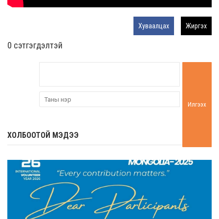
Хуваалцах
Жиргэх
0 cэтгэгдэлтэй
Илгээх
ХОЛБООТОЙ МЭДЭЭ