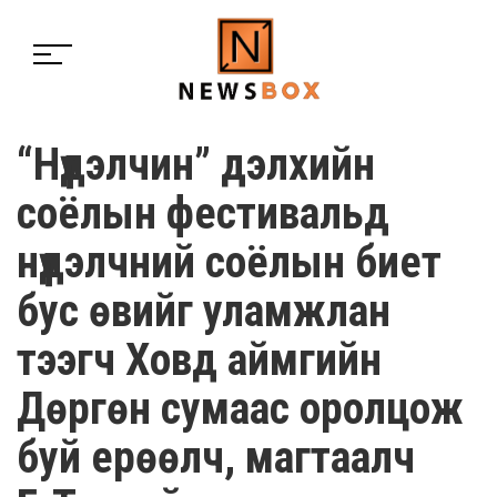
“Нүүдэлчин” дэлхийн
соёлын фестивальд
нүүдэлчний соёлын биет
бус өвийг уламжлан
тээгч Ховд аймгийн
Дөргөн сумаас оролцож
буй eрөөлч, магтаалч