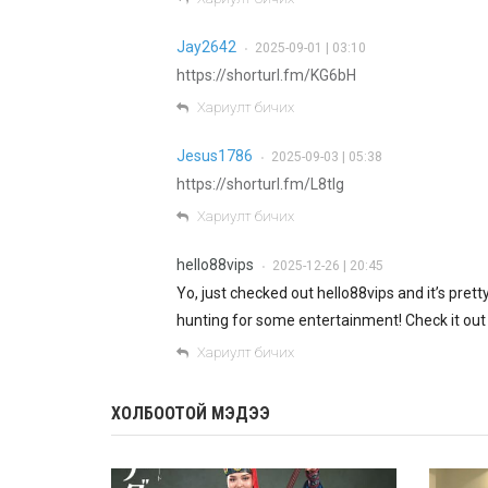
Jay2642
2025-09-01 | 03:10
•
https://shorturl.fm/KG6bH
Хариулт бичих
Jesus1786
2025-09-03 | 05:38
•
https://shorturl.fm/L8tIg
Хариулт бичих
hello88vips
2025-12-26 | 20:45
•
Yo, just checked out hello88vips and it’s pretty
hunting for some entertainment! Check it ou
Хариулт бичих
ХОЛБООТОЙ МЭДЭЭ