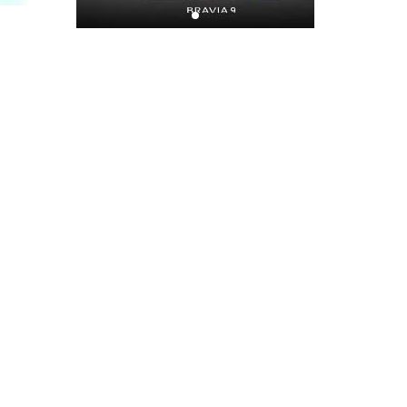
Хором бүр усаа
хайрлацгаая
2026-07-08