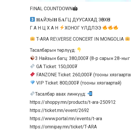
FINAL COUNTDOWN🏟
𝐇𝐀Й𝟑Ы𝐇 Б𝐀ГЦ ДУУСАХАД ЗӨВХӨН
Г А Н Ц Х А Н
ХОНОГ ҮЛДЛЭЭ
T-ARA RE\VERSE CONCERT IN MONGOLIA
Тасалбарын төрлүүд:
3 Найзын багц: 380,000₮ (8-р сарын 28-ныг
GA Ticket: 150,000₮
FANZONE Ticket: 260,000₮ (тооны хязгаарта
VIP Ticket: 800,000₮ (тооны хязгаартай)
Тасалбар авах линкүүд:
https://shoppy.mn/products/t-ara-250912
https://ticket.mn/event/2692
https://www.portal.mn/events/t-ara
https://omnipay.mn/ticket/T-ARA