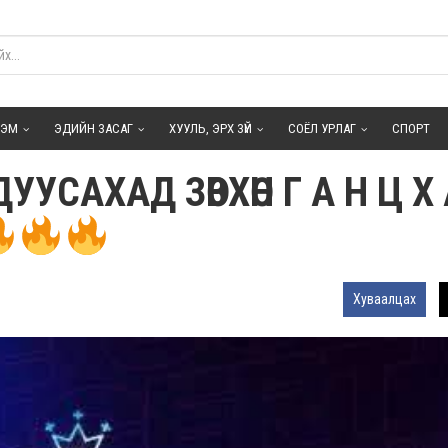
ГЭМ
ЭДИЙН ЗАСАГ
ХУУЛЬ, ЭРХ ЗҮЙ
СОЁЛ УРЛАГ
СПОРТ
ДУУСАХАД ЗӨВХӨН Г А Н Ц Х 
Хуваалцах