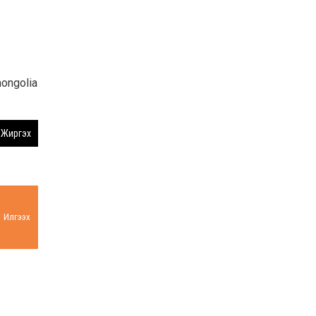
ngolia
Жиргэх
Илгээх