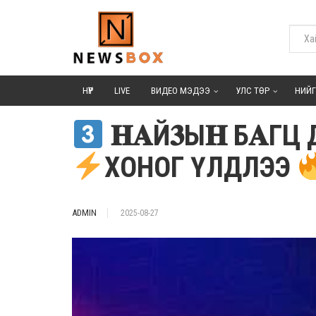
НҮҮР
LIVE
ВИДЕО МЭДЭЭ
УЛС ТӨР
НИЙ
𝐇𝐀Й𝟑Ы𝐇 Б𝐀ГЦ 
ХОНОГ ҮЛДЛЭЭ
ADMIN
2025-08-27