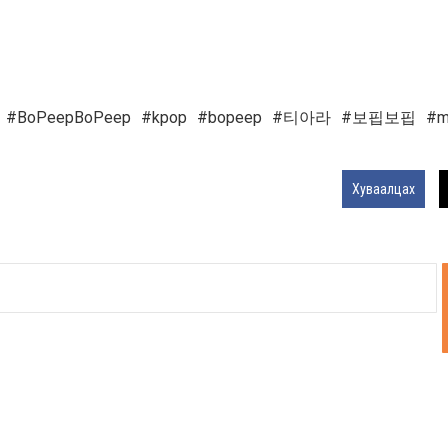
r #BoPeepBoPeep #kpop #bopeep #티아라 #보핍보핍 #mo
Хуваалцах