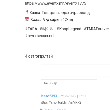
https://www.eventx.mn/event/1775
Хаана: Төв цэнгэлдэх хүрээлэнд
Хэзээ: 9-р сарын 12-нд
#TARA #티아라 #KpopLegend #TARAForeve
#reverseconcert
4 cэтгэгдэлтэй
Jesse2393
2025-08-29 | 07:01
•
https://shorturl.fm/mVRk2
Хариулт бичих