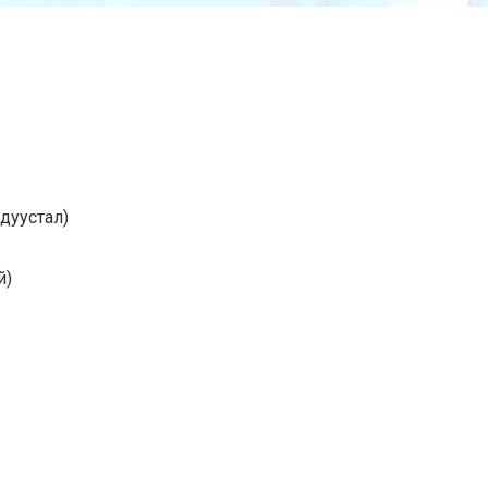
 дуустал)
й)