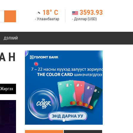
18° C
3593.93
- Улаанбаатар
- Доллар (USD)
ДЭЛХИЙ
А Н
Жиргэх