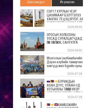
Шинэ мэдээ
Их уншсан
COP17 ХУРЛЫН ҮЕЭР
ЦАХИМААР БЭЛТГЭЛЭЭ
ХАНГАХ 73 ЦЭЦЭРЛЭГ, 60
СУРГУУЛИЙН ЖАГСААЛТ
2026-08-06
ОРОСЫН ХОЛБООНЫ
УЛСАД СУРАЛЦАГЧДАД
ӨГӨХ ЗӨВЛӨМЖ, САНУУЛГА
2026-08-06
Монголын хөлбөмбөгийн
Дэрэн клубийн тамирчин
хөвгүүд жил бүрийн зуны
энэ өдрүүдэд болдог
уламжлалт Скандиновын
2026-07-28
орнуудын тэмцээндээ
оролцоод ирлээ
БУРИАДЫН
АХАН ДҮҮС, УЛААН-ҮД
ХОТЫНХНЫ ТӨЛӨӨЛӨЛ ИХЭР
ХОТ ЭРДЭНЭТИЙН АЛТАН
ОЙД БАЯР ХҮРГЭЛЭЭ
2026-07-28
КАМБОЖИЙН