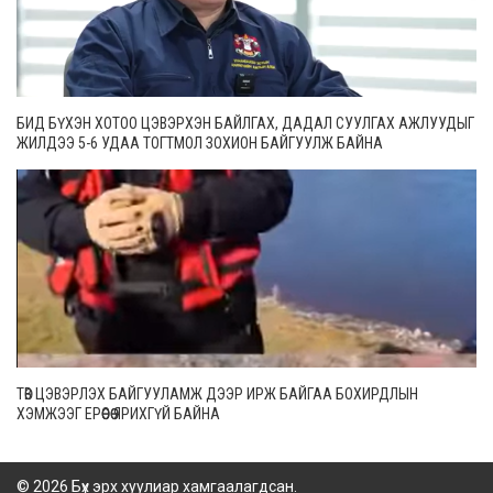
БИД БҮХЭН ХОТОО ЦЭВЭРХЭН БАЙЛГАХ, ДАДАЛ СУУЛГАХ АЖЛУУДЫГ
ЖИЛДЭЭ 5-6 УДАА ТОГТМОЛ ЗОХИОН БАЙГУУЛЖ БАЙНА
ТӨВ ЦЭВЭРЛЭХ БАЙГУУЛАМЖ ДЭЭР ИРЖ БАЙГАА БОХИРДЛЫН
ХЭМЖЭЭГ ЕРӨӨСӨӨ ЯРИХГҮЙ БАЙНА
© 2026 Бүх эрх хуулиар хамгаалагдсан.