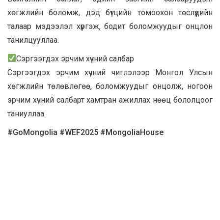
хөгжлийн боломж, дэд бүтцийн томоохон төслүүдийн
талаар мэдээлэл хүргэж, бодит боломжуудыг онцлон
танилцууллаа.
Сэргээгдэх эрчим хүчний салбар
Сэргээгдэх эрчим хүчний чиглэлээр Монгол Улсын
хөгжлийн төлөвлөгөө, боломжуудыг онцолж, ногоон
эрчим хүчний салбарт хамтран ажиллах нөөц бололцоог
таниуллаа.
#GoMongolia #WEF2025 #MongoliaHouse