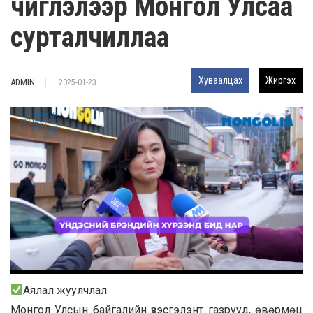
чиглэлээр Монгол Улсаа
сурталчиллаа
Хуваалцах
Жиргэх
ADMIN
2025-01-23
Аялал жуулчлал
Монгол Улсын байгалийн үзэсгэлэнт газрууд, өвөрмөц