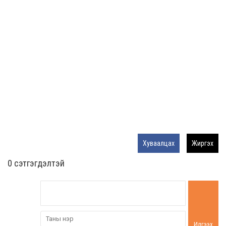
Хуваалцах
Жиргэх
0 cэтгэгдэлтэй
Илгээх