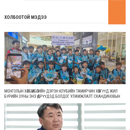
ХОЛБООТОЙ МЭДЭЭ
МОНГОЛЫН ХӨЛБӨМБӨГИЙН ДЭРЭН КЛУБИЙН ТАМИРЧИН ХӨВГҮҮД ЖИЛ
БҮРИЙН ЗУНЫ ЭНЭ ӨДРҮҮДЭД БОЛДОГ УЛАМЖЛАЛТ СКАНДИНОВЫН
ОРНУУДЫН ТЭМЦЭЭНДЭЭ ОРОЛЦООД ИРЛЭЭ