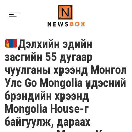
Дэлхийн эдийн
засгийн 55 дугаар
чуулганы хүрээнд Монгол
Улс Go Mongolia үндэсний
брэндийн хүрээнд
Mongolia House-г
байгуулж, дараах