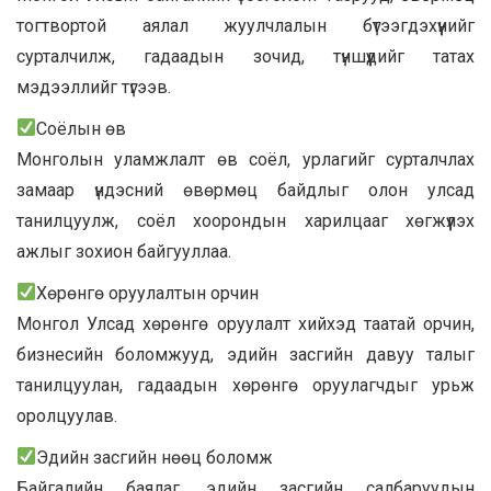
тогтвортой аялал жуулчлалын бүтээгдэхүүнийг
сурталчилж, гадаадын зочид, түншүүдийг татах
мэдээллийг түгээв.
Соёлын өв
Монголын уламжлалт өв соёл, урлагийг сурталчлах
замаар үндэсний өвөрмөц байдлыг олон улсад
танилцуулж, соёл хоорондын харилцааг хөгжүүлэх
ажлыг зохион байгууллаа.
Хөрөнгө оруулалтын орчин
Монгол Улсад хөрөнгө оруулалт хийхэд таатай орчин,
бизнесийн боломжууд, эдийн засгийн давуу талыг
танилцуулан, гадаадын хөрөнгө оруулагчдыг урьж
оролцуулав.
Эдийн засгийн нөөц боломж
Байгалийн баялаг, эдийн засгийн салбаруудын