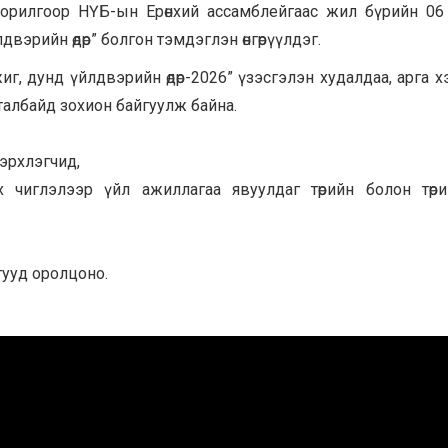
орилгоор НҮБ-ын Ерөнхий ассамблейгаас жил бүрийн 06
вэрийн өдөр” болгон тэмдэглэн өнгөрүүлдэг.
иг, дунд үйлдвэрийн өдөр-2026” үзэсгэлэн худалдаа, арга 
талбайд зохион байгуулж байна.
эрхлэгчид,
чиглэлээр үйл ажиллагаа явуулдаг төрийн болон төри
гууд оролцоно.