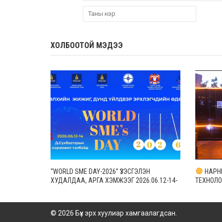
ХОЛБООТОЙ МЭДЭЭ
“WORLD SME DAY-2026” ҮЗЭСГЭЛЭН
НАРНЫ
ХУДАЛДАА, АРГА ХЭМЖЭЭГ 2026.06.12-14-
ТЕХНОЛО
НИЙ ӨДРҮҮДЭД СҮХБААТАРЫН ТАЛБАЙД
© 2026 Бүх эрх хуулиар хамгаалагдсан.