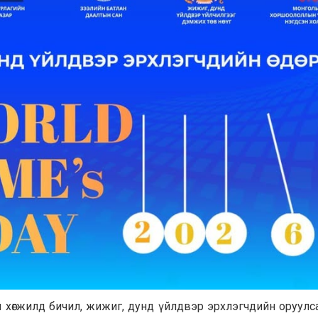
й хөгжилд бичил, жижиг, дунд үйлдвэр эрхлэгчдийн оруулс