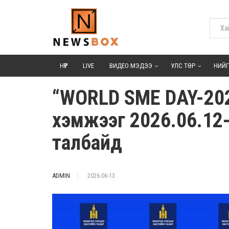
НҮҮР
LIVE
ВИДЕО МЭДЭЭ
УЛС ТӨР
НИЙ
“WORLD SME DAY-2026
хэмжээг 2026.06.12-
талбайд
ADMIN
2026-06-13