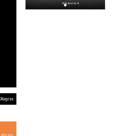
Хором бүр усаа
хайрлацгаая
2026-07-08
Жиргэх
Илгээх