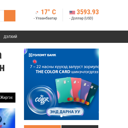
17° C
3593.93
- Улаанбаатар
- Доллар (USD)
ДЭЛХИЙ
а
н
Жиргэх