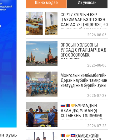
Шинэ мэдээ
Их уншсан
COP17 ХУРЛЫН ҮЕЭР
ЦАХИМААР БЭЛТГЭЛЭЭ
ХАНГАХ 73 ЦЭЦЭРЛЭГ, 60
СУРГУУЛИЙН ЖАГСААЛТ
2026-08-06
ОРОСЫН ХОЛБООНЫ
УЛСАД СУРАЛЦАГЧДАД
ӨГӨХ ЗӨВЛӨМЖ,
САНУУЛГА
2026-08-06
Монголын хөлбөмбөгийн
Дэрэн клубийн тамирчин
хөвгүүд жил бүрийн зуны
энэ өдрүүдэд болдог
уламжлалт Скандиновын
2026-07-28
орнуудын тэмцээндээ
оролцоод ирлээ
БУРИАДЫН
АХАН ДҮҮС, УЛААН-ҮД
ХОТЫНХНЫ ТӨЛӨӨЛӨЛ
ИХЭР ХОТ ЭРДЭНЭТИЙН
АЛТАН ОЙД БАЯР
2026-07-28
ХҮРГЭЛЭЭ
ан хувь
КАМБОЖИЙН