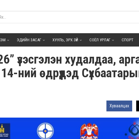
ГЭМ
ЭДИЙН ЗАСАГ
ХУУЛЬ, ЭРХ ЗҮЙ
СОЁЛ УРЛАГ
СПОРТ
” үзэсгэлэн худалдаа, арг
14-ний өдрүүдэд Сүхбаатары
Хуваалцах