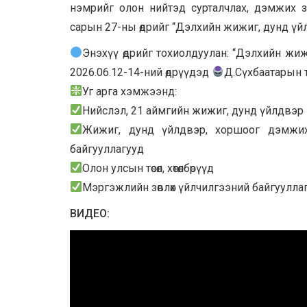
нэмрийг олон нийтэд сурталчлах, дэмжих з
сарын 27-ны өдрийг “Дэлхийн жижиг, дунд үйлд
Энэхүү өдрийг тохиолдуулан: “Дэлхийн жиж
2026.06.12-14-ний өдрүүдэд
Д.Сүхбаатарын 
Уг арга хэмжээнд:
Нийслэл, 21 аймгийн жижиг, дунд үйлдвэр 
Жижиг, дунд үйлдвэр, хоршоог дэмжих 
байгууллагууд
Олон улсын төсөл, хөтөлбөрүүд
Мэргэжлийн зөвлөх үйлчилгээний байгуулла
ВИДЕО: