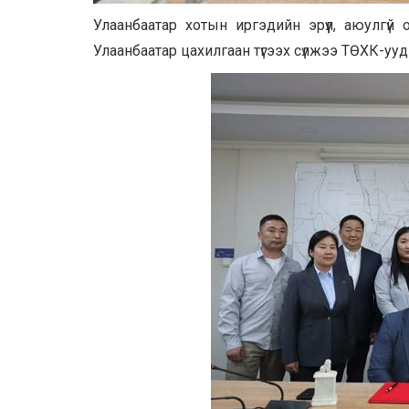
Улаанбаатар хотын иргэдийн эрүүл, аюулгүй 
Улаанбаатар цахилгаан түгээх сүлжээ ТӨХК-уу