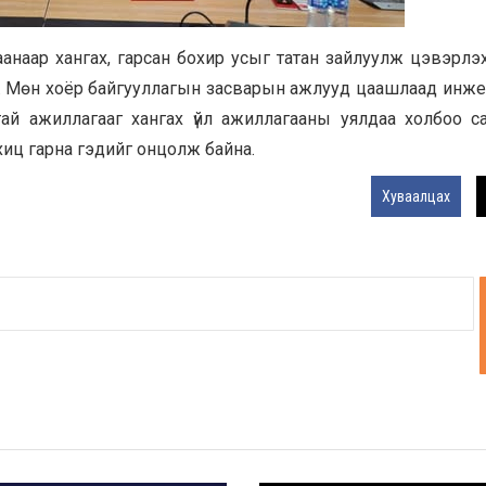
аанаар хангах, гарсан бохир усыг татан зайлуулж цэвэрлэх
 юм. Мөн хоёр байгууллагын засварын ажлууд цаашлаад инж
тай ажиллагааг хангах үйл ажиллагааны уялдаа холбоо с
ахиц гарна гэдийг онцолж байна.
Хуваалцах