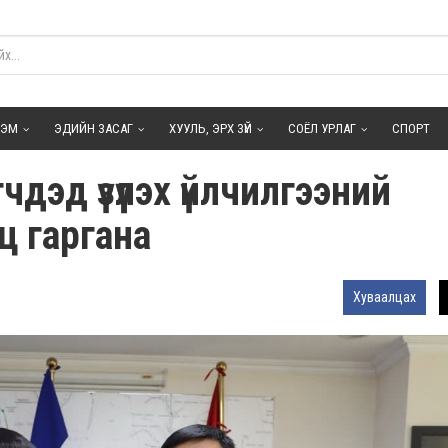
ГЭМ
ЭДИЙН ЗАСАГ
ХУУЛЬ, ЭРХ ЗҮЙ
СОЁЛ УРЛАГ
СПОРТ
дэд үзүүлэх үйлчилгээний
ц гаргана
Хуваалцах