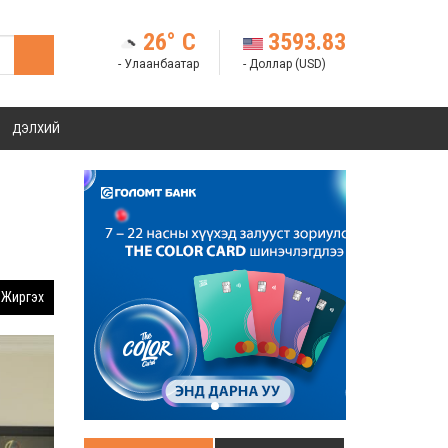
26° C
3593.83
- Улаанбаатар
- Доллар (USD)
ДЭЛХИЙ
Жиргэх