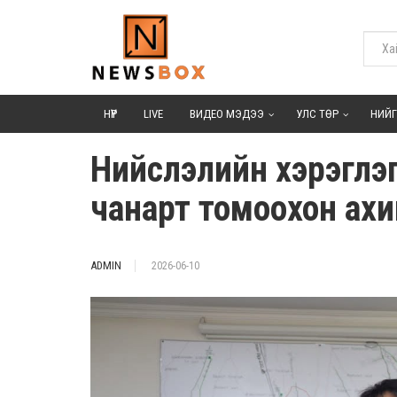
НҮҮР
LIVE
ВИДЕО МЭДЭЭ
УЛС ТӨР
НИЙ
Нийслэлийн хэрэглэгч
чанарт томоохон ахи
ADMIN
2026-06-10