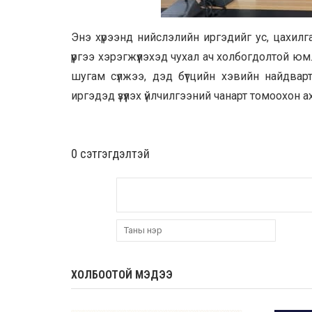
Энэ хүрээнд нийслэлийн иргэдийг ус, цахилг
үүргээ хэрэгжүүлэхэд чухал ач холбогдолтой
шугам сүлжээ, дэд бүтцийн хэвийн найдвар
иргэдэд үзүүлэх үйлчилгээний чанарт томоохон 
0 cэтгэгдэлтэй
ХОЛБООТОЙ МЭДЭЭ