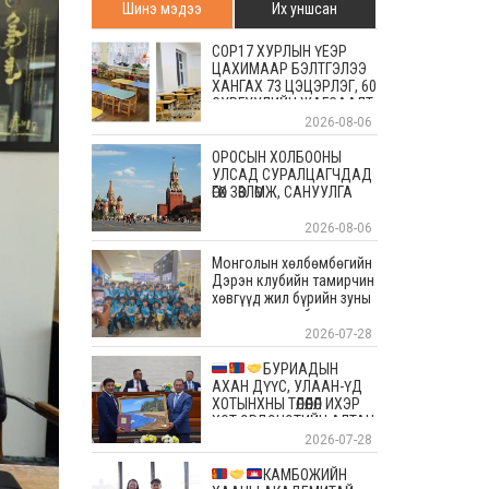
Шинэ мэдээ
Их уншсан
COP17 ХУРЛЫН ҮЕЭР
ЦАХИМААР БЭЛТГЭЛЭЭ
ХАНГАХ 73 ЦЭЦЭРЛЭГ, 60
СУРГУУЛИЙН ЖАГСААЛТ
2026-08-06
ОРОСЫН ХОЛБООНЫ
УЛСАД СУРАЛЦАГЧДАД
ӨГӨХ ЗӨВЛӨМЖ, САНУУЛГА
2026-08-06
Монголын хөлбөмбөгийн
Дэрэн клубийн тамирчин
хөвгүүд жил бүрийн зуны
энэ өдрүүдэд болдог
уламжлалт Скандиновын
2026-07-28
орнуудын тэмцээндээ
оролцоод ирлээ
БУРИАДЫН
АХАН ДҮҮС, УЛААН-ҮД
ХОТЫНХНЫ ТӨЛӨӨЛӨЛ ИХЭР
ХОТ ЭРДЭНЭТИЙН АЛТАН
ОЙД БАЯР ХҮРГЭЛЭЭ
2026-07-28
КАМБОЖИЙН