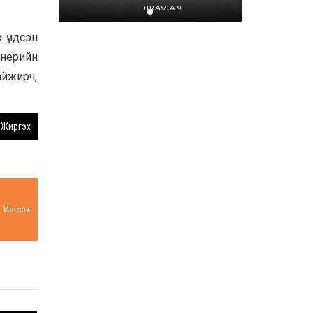
Хором бүр усаа
хайрлацгаая
 үндсэн
енерийн
2026-07-08
айжирч,
Жиргэх
Илгээх