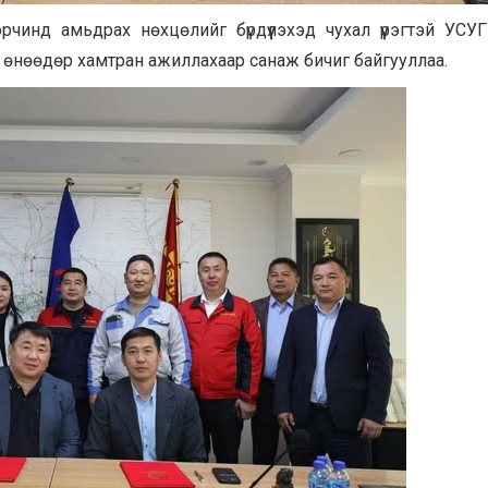
орчинд амьдрах нөхцөлийг бүрдүүлэхэд чухал үүрэгтэй УСУ
д өнөөдөр хамтран ажиллахаар санаж бичиг байгууллаа.