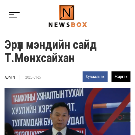
Эрүүл мэндийн сайд
Т.Мөнхсайхан
Хуваалцах
Жиргэх
ADMIN
2025-01-27