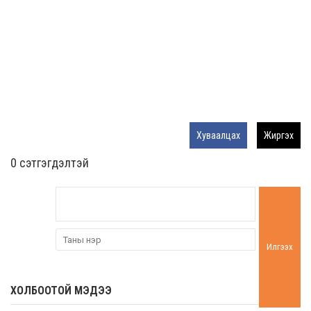
Хуваалцах
Жиргэх
0 cэтгэгдэлтэй
Илгээх
ХОЛБООТОЙ МЭДЭЭ