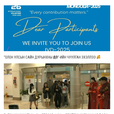
“ОЛОН УЛСЫН САЙН ДУРЫНХНЫ ӨДӨР”-ИЙН ЧУУЛГАН ЭХЭЛЛЭЭ