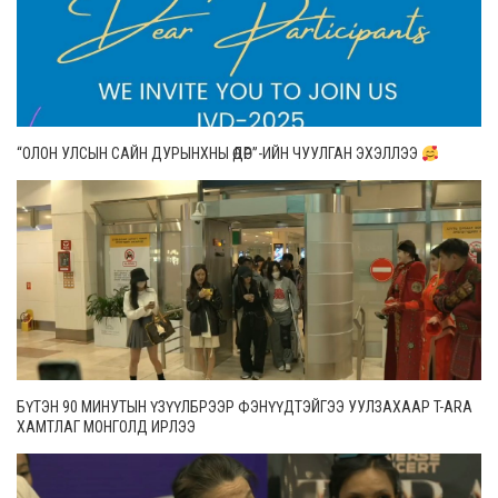
“ОЛОН УЛСЫН САЙН ДУРЫНХНЫ ӨДӨР”-ИЙН ЧУУЛГАН ЭХЭЛЛЭЭ
БҮТЭН 90 МИНУТЫН ҮЗҮҮЛБРЭЭР ФЭНҮҮДТЭЙГЭЭ УУЛЗАХААР T-ARA
ХАМТЛАГ МОНГОЛД ИРЛЭЭ