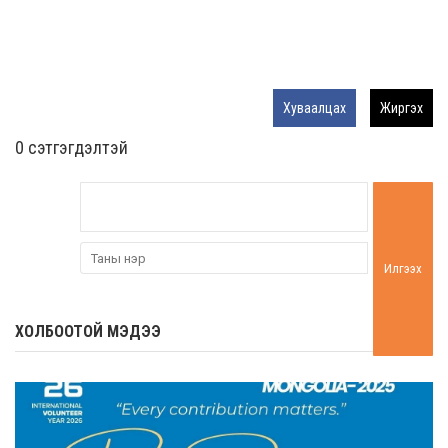
Хуваалцах
Жиргэх
0 cэтгэгдэлтэй
Илгээх
ХОЛБООТОЙ МЭДЭЭ