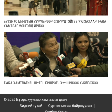
БҮТЭН 90 МИНУТЫН ҮЗҮҮЛБРЭЭР ФЭНҮҮДТЭЙГЭЭ УУЛЗАХААР T-ARA
ХАМТЛАГ МОНГОЛД ИРЛЭЭ
T-ARA ХАМТЛАГИЙН ШҮТЭН БИШРЭГЧ ХҮҮ ШИВЭЭС ХИЙЛГЭЖЭЭ
© 2026 Бүх эрх хуулиар хамгаалагдсан.
Бидний тухай
Сурталчилгаа байршуулах