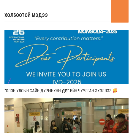
ХОЛБООТОЙ МЭДЭЭ
“ОЛОН УЛСЫН САЙН ДУРЫНХНЫ ӨДӨР”-ИЙН ЧУУЛГАН ЭХЭЛЛЭЭ