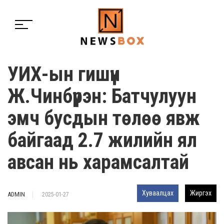
УИХ-ын гишүүн
Ж.Чинбүрэн: Батчулуун
эмч бусдын төлөө явж
байгаад 2.7 жилийн ял
авсан нь харамсалтай
Хуваалцах
Жиргэх
ADMIN
2025-01-27