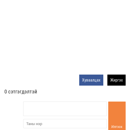
Хуваалцах
Жиргэх
0 cэтгэгдэлтэй
Илгээх