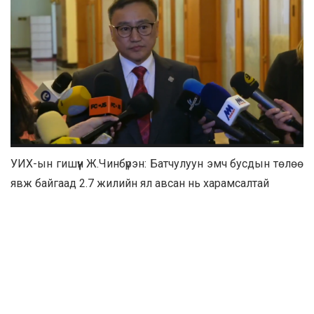
УИХ-ын гишүүн Ж.Чинбүрэн: Батчулуун эмч бусдын төлөө
явж байгаад 2.7 жилийн ял авсан нь харамсалтай