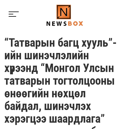
“Татварын багц хууль”-
ийн шинэчлэлийн
хүрээнд “Монгол Улсын
татварын тогтолцооны
өнөөгийн нөхцөл
байдал, шинэчлэх
хэрэгцээ шаардлага”