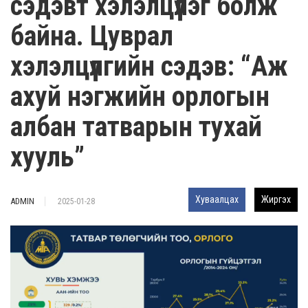
сэдэвт хэлэлцүүлэг болж
байна. Цуврал
хэлэлцүүлгийн сэдэв: “Аж
ахуй нэгжийн орлогын
албан татварын тухай
хууль”
Хуваалцах
Жиргэх
ADMIN
2025-01-28