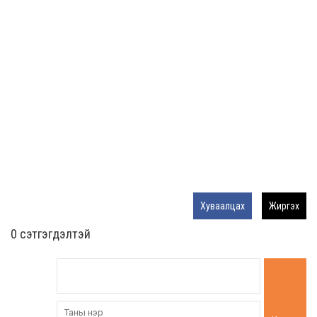
Хуваалцах
Жиргэх
0 cэтгэгдэлтэй