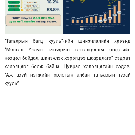
“Татварын багц хууль”-ийн шинэчлэлийн хүрээнд
“Монгол Улсын татварын тогтолцооны өнөөгийн
нөхцөл байдал, шинэчлэх хэрэгцээ шаардлага” сэдэвт
хэлэлцүүлэг болж байна. Цуврал хэлэлцүүлгийн сэдэв:
“Аж ахуй нэгжийн орлогын албан татварын тухай
хууль”