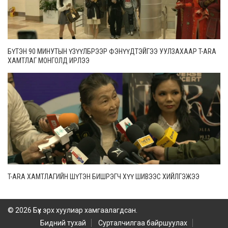
БҮТЭН 90 МИНУТЫН ҮЗҮҮЛБРЭЭР ФЭНҮҮДТЭЙГЭЭ УУЛЗАХААР T-ARA
ХАМТЛАГ МОНГОЛД ИРЛЭЭ
T-ARA ХАМТЛАГИЙН ШҮТЭН БИШРЭГЧ ХҮҮ ШИВЭЭС ХИЙЛГЭЖЭЭ
© 2026 Бүх эрх хуулиар хамгаалагдсан.
Бидний тухай
Сурталчилгаа байршуулах