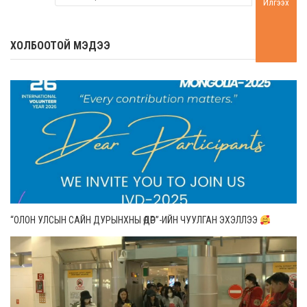
Илгээх
ХОЛБООТОЙ МЭДЭЭ
“ОЛОН УЛСЫН САЙН ДУРЫНХНЫ ӨДӨР”-ИЙН ЧУУЛГАН ЭХЭЛЛЭЭ