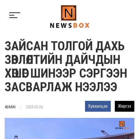
ЗАЙСАН ТОЛГОЙ ДАХЬ
ЗӨВЛӨЛТИЙН ДАЙЧДЫН
ХӨШӨӨГ ШИНЭЭР СЭРГЭЭН
ЗАСВАРЛАЖ НЭЭЛЭЭ
Хуваалцах
Жиргэх
ADMIN
2025-01-26