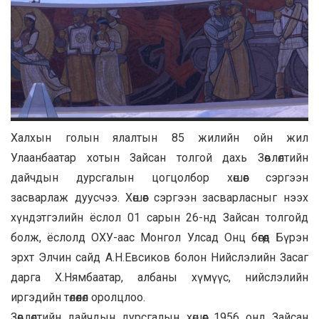
Халхын голын ялалтын 85 жилийн ойн жил
Улаанбаатар хотын Зайсан толгой дахь Зөвлөлтийн
дайчдын дурсгалын цогцолбор хөшөөг сэргээн
засварлаж дуусчээ. Хөшөөг сэргээн засварласныг нээх
хүндэтгэлийн ёслол 01 сарын 26-нд Зайсан толгойд
болж, ёслолд ОХУ-аас Монгол Улсад Онц бөгөөд Бүрэн
эрхт Элчин сайд А.Н.Евсиков болон Нийслэлийн Засаг
дарга Х.Нямбаатар, албаны хүмүүс, нийслэлийн
иргэдийн төлөөлөл оролцлоо.
Зөвлөлтийн дайчдын дурсгалын хөшөөг 1956 онд Зайсан