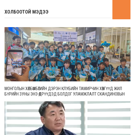
ХОЛБООТОЙ МЭДЭЭ
МОНГОЛЫН ХӨЛБӨМБӨГИЙН ДЭРЭН КЛУБИЙН ТАМИРЧИН ХӨВГҮҮД ЖИЛ
БҮРИЙН ЗУНЫ ЭНЭ ӨДРҮҮДЭД БОЛДОГ УЛАМЖЛАЛТ СКАНДИНОВЫН
ОРНУУДЫН ТЭМЦЭЭНДЭЭ ОРОЛЦООД ИРЛЭЭ