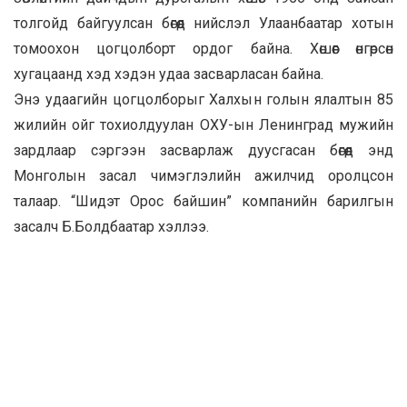
толгойд байгуулсан бөгөөд нийслэл Улаанбаатар хотын
томоохон цогцолборт ордог байна. Хөшөөг өнгөрсөн
хугацаанд хэд хэдэн удаа засварласан байна.
Энэ удаагийн цогцолборыг Халхын голын ялалтын 85
жилийн ойг тохиолдуулан ОХУ-ын Ленинград мужийн
зардлаар сэргээн засварлаж дуусгасан бөгөөд энд
Монголын засал чимэглэлийн ажилчид оролцсон
талаар. “Шидэт Орос байшин” компанийн барилгын
засалч Б.Болдбаатар хэллээ.