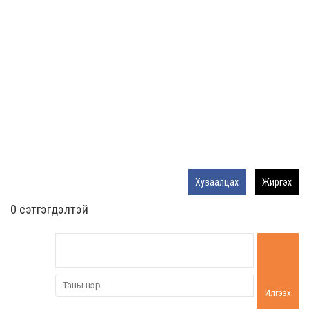
Хуваалцах
Жиргэх
0 cэтгэгдэлтэй
Илгээх