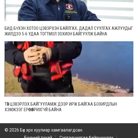
БИД БҮХЭН ХОТОО ЦЭВЭРХЭН БАЙЛГАХ, ДАДАЛ СУУЛГАХ АЖЛУУДЫГ
ЖИЛДЭЭ 5-6 УДАА ТОГТМОЛ ЗОХИОН БАЙГУУЛЖ БАЙНА
ТӨВ ЦЭВЭРЛЭХ БАЙГУУЛАМЖ ДЭЭР ИРЖ БАЙГАА БОХИРДЛЫН
ХЭМЖЭЭГ ЕРӨӨСӨӨ ЯРИХГҮЙ БАЙНА
© 2026 Бүх эрх хуулиар хамгаалагдсан.
Бидний тухай
Сурталчилгаа байршуулах