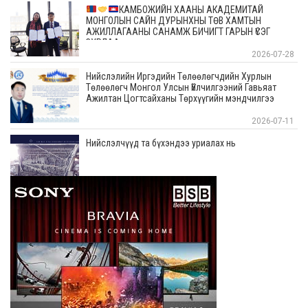
КАМБОЖИЙН ХААНЫ АКАДЕМИТАЙ
МОНГОЛЫН САЙН ДУРЫНХНЫ ТӨВ ХАМТЫН
АЖИЛЛАГААНЫ САНАМЖ БИЧИГТ ГАРЫН ҮСЭГ
ЗУРЛАА
2026-07-28
Нийслэлийн Иргэдийн Төлөөлөгчдийн Хурлын
Төлөөлөгч Монгол Улсын Үйлчилгээний Гавьяат
Ажилтан Цогтсайханы Төрхүүгийн мэндчилгээ
2026-07-11
Нийслэлчүүд та бүхэндээ уриалах нь
2026-07-10
Бид бүхэн хотоо цэвэрхэн байлгах, дадал суулгах
ажлуудыг жилдээ 5-6 удаа тогтмол зохион
байгуулж байна
2026-07-08
Төв цэвэрлэх байгууламж дээр ирж байгаа
бохирдлын хэмжээг ерөөсөө ярихгүй байна