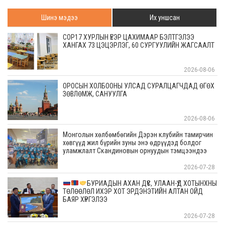
Шинэ мэдээ
Их уншсан
COP17 ХУРЛЫН ҮЕЭР ЦАХИМААР БЭЛТГЭЛЭЭ
ХАНГАХ 73 ЦЭЦЭРЛЭГ, 60 СУРГУУЛИЙН ЖАГСААЛТ
2026-08-06
ОРОСЫН ХОЛБООНЫ УЛСАД СУРАЛЦАГЧДАД ӨГӨХ
ЗӨВЛӨМЖ, САНУУЛГА
2026-08-06
Монголын хөлбөмбөгийн Дэрэн клубийн тамирчин
хөвгүүд жил бүрийн зуны энэ өдрүүдэд болдог
уламжлалт Скандиновын орнуудын тэмцээндээ
оролцоод ирлээ
2026-07-28
БУРИАДЫН АХАН ДҮҮС, УЛААН-ҮД ХОТЫНХНЫ
ТӨЛӨӨЛӨЛ ИХЭР ХОТ ЭРДЭНЭТИЙН АЛТАН ОЙД
БАЯР ХҮРГЭЛЭЭ
2026-07-28