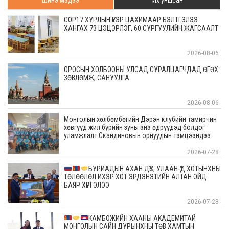
COP17 ХУРЛЫН ҮЕЭР ЦАХИМААР БЭЛТГЭЛЭЭ
ХАНГАХ 73 ЦЭЦЭРЛЭГ, 60 СУРГУУЛИЙН ЖАГСААЛТ
2026-08-06
ОРОСЫН ХОЛБООНЫ УЛСАД СУРАЛЦАГЧДАД ӨГӨХ
ЗӨВЛӨМЖ, САНУУЛГА
2026-08-06
Монголын хөлбөмбөгийн Дэрэн клубийн тамирчин
хөвгүүд жил бүрийн зуны энэ өдрүүдэд болдог
уламжлалт Скандиновын орнуудын тэмцээндээ
оролцоод ирлээ
2026-07-28
БУРИАДЫН АХАН ДҮҮС, УЛААН-ҮД ХОТЫНХНЫ
ТӨЛӨӨЛӨЛ ИХЭР ХОТ ЭРДЭНЭТИЙН АЛТАН ОЙД
БАЯР ХҮРГЭЛЭЭ
2026-07-28
КАМБОЖИЙН ХААНЫ АКАДЕМИТАЙ
МОНГОЛЫН САЙН ДУРЫНХНЫ ТӨВ ХАМТЫН