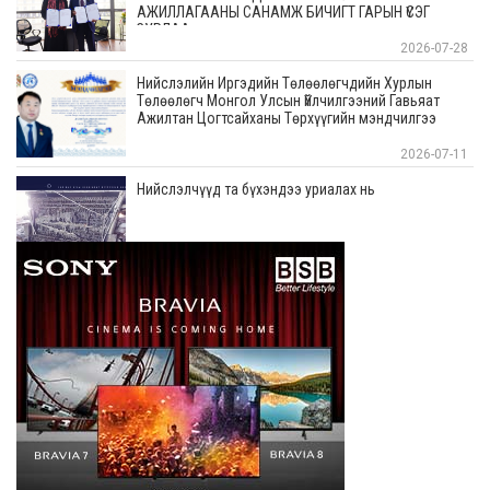
АЖИЛЛАГААНЫ САНАМЖ БИЧИГТ ГАРЫН ҮСЭГ
ЗУРЛАА
2026-07-28
Нийслэлийн Иргэдийн Төлөөлөгчдийн Хурлын
Төлөөлөгч Монгол Улсын Үйлчилгээний Гавьяат
Ажилтан Цогтсайханы Төрхүүгийн мэндчилгээ
2026-07-11
Нийслэлчүүд та бүхэндээ уриалах нь
2026-07-10
Бид бүхэн хотоо цэвэрхэн байлгах, дадал суулгах
ажлуудыг жилдээ 5-6 удаа тогтмол зохион
байгуулж байна
2026-07-08
Төв цэвэрлэх байгууламж дээр ирж байгаа
бохирдлын хэмжээг ерөөсөө ярихгүй байна
2026-07-08