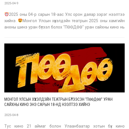
2025-04-9
2025 оны 04-р сарын 18-аас Улс орон даяар зэрэг нээлтээ
хийнэ.
Монгол Улсын хүүхэлдэйн театрын 2025 оны хамгийн
анхны шинэ уран бүтээл болох "ПӨӨДӨӨ" уран сайхны кино нь
бүх насны үзэгчдэд зориулагдсан Монголын хамгийн анхны
"Puppet movie" гэдгээрээ онцлог бүтээл юм. Монгол Улсын
Хүүхэлдэйн
МОНГОЛ УЛСЫН ХҮҮХЭЛДЭЙН ТЕАТРЫН БҮТЭЭСЭН “ПӨӨДӨӨ” УРАН
САЙХНЫ КИНО ЭНЭ САРЫН 18-НД НЭЭЛТЭЭ ХИЙНЭ
2025-04-8
Тус кино 21 аймаг болон Улаанбаатар хотын бүх кино