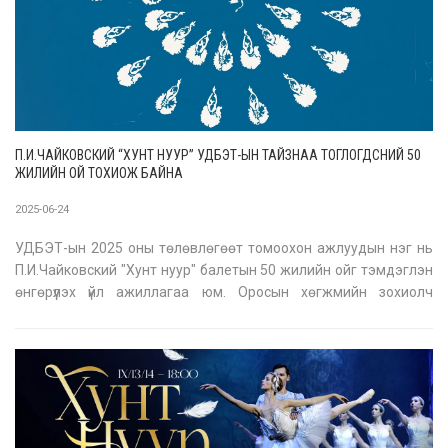
П.И.ЧАЙКОВСКИЙ “ХУНТ НУУР” УДБЭТ-ЫН ТАЙЗНАА ТОГЛОГДСНИЙ 50
ЖИЛИЙН ОЙ ТОХИОЖ БАЙНА
2025-06-24
УДБЭТ-ын 2025 оны төлөвлөгөөт томоохон ажлуудын нэг нь
П.И.Чайковский "Хунт нуур" балетын 50 жилийн ойг тэмдэглэн
өнгөрүүлэх үйл ажиллагаа юм. Оросын хөгжмийн зохиолч
П.И.Чайковский амьдралдаа "Щелкунчик", "Нойрссон гүнж",
"Хунт нуур" гэсэн 3-н балет бичсэн байдаг. Энэ дотроосоо
"Хунт нуур" бал