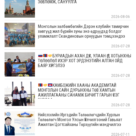
ЗӨВЛӨМЖ, САНУУЛГА
2026-08-06
Монголын хөлбөмбөгийн Дэрэн клубийн тамирчин
хөвгүүд жил бүрийн зуны энэ өдрүүдэд болдог
уламжлалт Скандиновын орнуудын тэмцээндээ
оролцоод ирлээ
2026-07-28
БУРИАДЫН АХАН ДҮҮС, УЛААН-ҮД ХОТЫНХНЫ
ТӨЛӨӨЛӨЛ ИХЭР ХОТ ЭРДЭНЭТИЙН АЛТАН ОЙД
БАЯР ХҮРГЭЛЭЭ
2026-07-28
КАМБОЖИЙН ХААНЫ АКАДЕМИТАЙ
МОНГОЛЫН САЙН ДУРЫНХНЫ ТӨВ ХАМТЫН
АЖИЛЛАГААНЫ САНАМЖ БИЧИГТ ГАРЫН ҮСЭГ
ЗУРЛАА
2026-07-28
Нийслэлийн Иргэдийн Төлөөлөгчдийн Хурлын
Төлөөлөгч Монгол Улсын Үйлчилгээний Гавьяат
Ажилтан Цогтсайханы Төрхүүгийн мэндчилгээ
2026-07-11