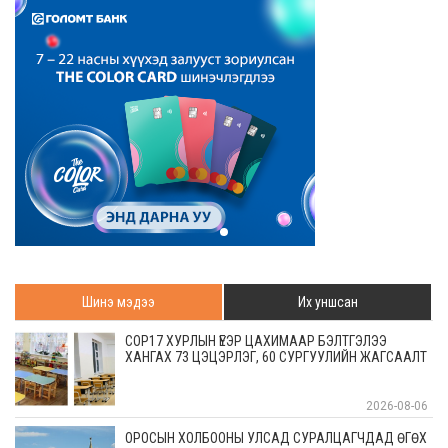
Шинэ мэдээ
Их уншсан
COP17 ХУРЛЫН ҮЕЭР ЦАХИМААР БЭЛТГЭЛЭЭ
ХАНГАХ 73 ЦЭЦЭРЛЭГ, 60 СУРГУУЛИЙН ЖАГСААЛТ
2026-08-06
ОРОСЫН ХОЛБООНЫ УЛСАД СУРАЛЦАГЧДАД ӨГӨХ