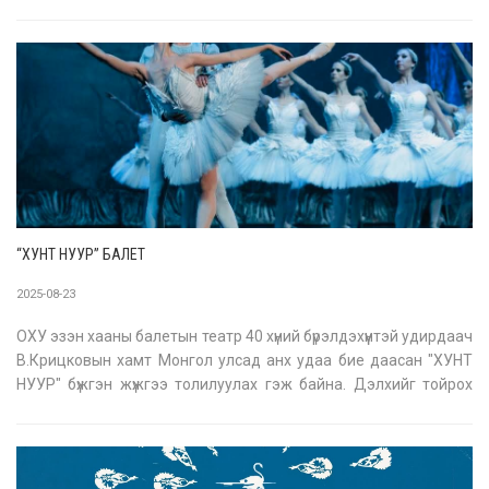
-ын биет тасалбарууд Emart Сансар, Emart Хан-Уул, Emart
10-р хороолол салбаруудад худалдаалагдаж эхэллээ!
Өдө
“ХУНТ НУУР” БАЛЕТ
2025-08-23
ОХУ эзэн хааны балетын театр 40 хүний бүрэлдэхүүнтэй удирдаач
В.Крицковын хамт Монгол улсад анх удаа бие даасан "ХУНТ
НУУР" бүжгэн жүжгээ толилуулах гэж байна. Дэлхийг тойрох
аялан тоглолт Монгол улсаар үргэлжилж байна. Балетмейстер,
уран сайхны удирдагч: Гедиминас Леонович Таранта
Удирдаач: В.