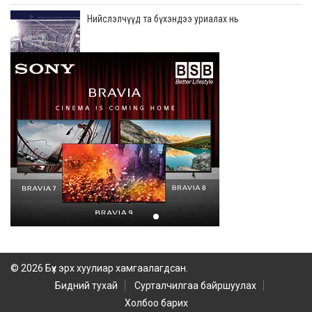
Нийслэлчүүд та бүхэндээ уриалах нь
2026-07-10
Бид бүхэн хотоо цэвэрхэн байлгах, дадал суулгах
ажлуудыг жилдээ 5-6 удаа тогтмол зохион
байгуулж байна
2026-07-08
Төв цэвэрлэх байгууламж дээр ирж байгаа
бохирдлын хэмжээг ерөөсөө ярихгүй байна
2026-07-08
Хором бүр усаа хайрлацгаая
2026-07-08
© 2026 Бүх эрх хуулиар хамгаалагдсан.
Бидний тухай
Сурталчилгаа байршуулах
Холбоо барих