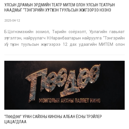
УЛСЫН ДРАМЫН ЭРДМИЙН ТЕАТР МИТЕМ ОЛОН УЛСЫН ТЕАТРЫН
НААДМЫГ “ТЭНГЭРИЙН ХҮҮ” ТҮҮХЭН ТУУЛЬСЫН ЖҮЖГЭЭРЭЭ НЭЭНЭ
2025-04-12
Б.Цогнэмэхийн зохиол, Төрийн соёрхолт, Урлагийн гавьяат
зүтгэлтэн, найруулагч Н.Наранбаатарын найруулга “Тэнгэрийн
хүү” түүхэн туульсын жүжгээрээ 12 дах удаагийн МИТЕМ олон
улсын театрын наадмын нээлтийн жүжгээр оролцохоор 76
хүний бүрэлдэхүүнтэй Унгар улсын нийслэл Будапешт хотыг зорих
гэж байна.
“ПӨӨДӨӨ” УРАН САЙХНЫ КИНОНЫ АЛБАН ЁСНЫ ТРЭЙЛЕР
ЦАЦАГДЛАА