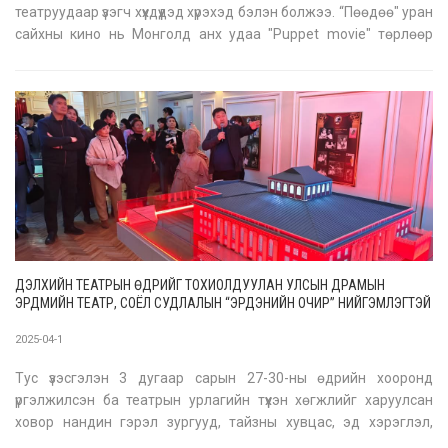
театруудаар үзэгч хүүхдүүдэд хүрэхэд бэлэн болжээ. “Пөөдөө" уран
сайхны кино нь Монголд анх удаа "Puppet movie" төрлөөр
туурвисан, бүх насны үзэгчдэд зориулсан бүтээл гэдгээрээ
онцлог юм. ВИДЕО:
ДЭЛХИЙН ТЕАТРЫН ӨДРИЙГ ТОХИОЛДУУЛАН УЛСЫН ДРАМЫН
ЭРДМИЙН ТЕАТР, СОЁЛ СУДЛАЛЫН “ЭРДЭНИЙН ОЧИР” НИЙГЭМЛЭГТЭЙ
ХАМТРАН “ТЕАТРЫН ӨЧИГДӨР БА ӨНӨӨДӨР” ҮЗЭСГЭЛЭНГ ЗОХИОН
БАЙГУУЛЛАА
2025-04-1
Тус үзэсгэлэн 3 дугаар сарын 27-30-ны өдрийн хооронд
үргэлжилсэн ба театрын урлагийн түүхэн хөгжлийг харуулсан
ховор нандин гэрэл зургууд, тайзны хувцас, эд хэрэглэл,
архивын баримтууд болон сонирхолтой бусад үзмэрүүдийг