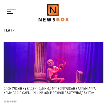
ТЕАТР
ОЛОН УЛСЫН ХҮҮХЭЛДЭЙЧДИЙН ӨДӨРТ ЗОРИУЛСАН БАЯРЫН АРГА
ХЭМЖЭЭ 3-Р САРЫН 21-НИЙ ӨДӨР ЗОХИОН БАЙГУУЛАГДАХ ГЭЖ
БАЙНА
2026-03-15