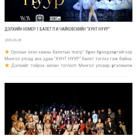
ДЭЛХИЙН НОМЕР 1 БАЛЕТ П.И.ЧАЙКОВСКИЙН “ХУНТ НУУР”
2025-05-28
Оросын эзэн хааны балетын театр" бүрэн бүрэлдэхүүнтэйгээр
Монгол улсад анх удаа "ХУНТ НУУР" балет тоглох гэж байна.
Дэлхийг тойрох аялан тоглолт Монгол улсаар үргэлжилж
байна
Балетмейстер, уран сайхны удирдагч: Гедиминас
Леонович Таранта
Удирдаач: Валерий Крицков
Ерөнхий
зохион б