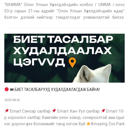
“ЮНИМА” Олон Улсын Хүүхэлдэйчдийн холбоо / UNIMA /-ноос
03-р сарын 21-ны өдрийг “Олон Улсын Хүүхэлдэйчдийн өдөр”
болгон дэлхий нийтээр тэмдэглэдэг уламжлалтай билээ.
Энэхүү өдрийг тохиолдуулан Монгол Улсын Хүүхэлдэйн театр нь
“Олон Улсын Хүүхэлдэйчдийн өдөр”-т зориулсан баярын арга
хэмжээг 2 дахь у
🎟 БИЕТ ТАСАЛБАРУУД ХУДАЛДААЛАГДАЖ БАЙНА!
2025-08-26
Emart Сансар салбар
Emart Хан-Уул салбар
Emart 10-
р хороолол салбар Хамгийн олон ховор, сонирхолтой амьтдыг
нэг дороос үзэх боломжийг танд олгож буй
Amazing Zoo Park