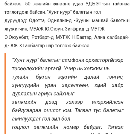
байжээ. 50 жилийн өмнө анх удаа УДБЭТ-ын тайзнаа
тоглогдож байсан. “Хунт нуур” балетын гол
дүрүүдэд: Одетта, Одиллия-д -Зууны манлай балетын
жүжигчин, МУАЖ Ю.Оюун, Зигфрид-д МУГЖ
Э.Оюунбат, Ротбарт-д МУГЖ Н.Баатар, Алиа салбадай-
д- АЖ Х.Ганбаатар нар тоглож байжээ.
“Хунт нуур” балетыг симфони оркесторгүйгээр
төсөөлөхийн аргагүй. Учир нь хөгжим нь
тухайн бүжгэн жүжгийн далай тэнгис,
хунгуудийн уран хөдөлгөөн, хүний хайр
дурлалын ариун сайхныг
хөгжмийн дээд хэлээр илэрхийлсэн
байдгаараа онцлог юм. Тэгвэл тус балетыг
амилуулдаг гол зүйл бол
гоцлол хөгжмийн номер байдаг. Тэгвэл