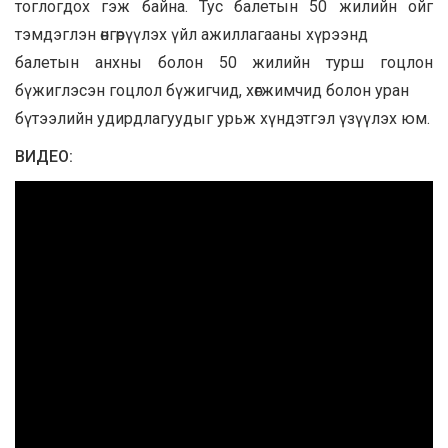
тоглогдох гэж байна. Тус балетын 50 жилийн ойг
тэмдэглэн өнгөрүүлэх үйл ажиллагааны хүрээнд
балетын анхны болон 50 жилийн турш гоцлон
бүжиглэсэн гоцлол бүжигчид, хөгжимчид болон уран
бүтээлийн удирдлагуудыг урьж хүндэтгэл үзүүлэх юм.
ВИДЕО: