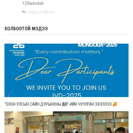
123winclub
Хариулт бичих
ХОЛБООТОЙ МЭДЭЭ
“ОЛОН УЛСЫН САЙН ДУРЫНХНЫ ӨДӨР”-ИЙН ЧУУЛГАН ЭХЭЛЛЭЭ