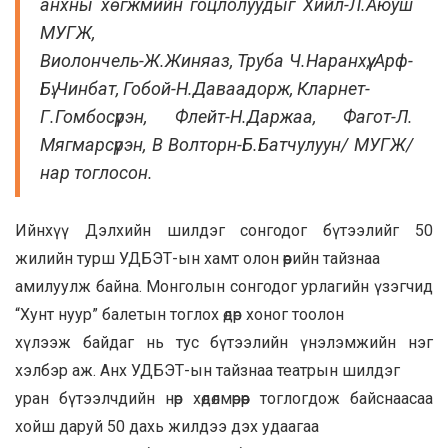
анхны хөгжмийн гоцлолуудыг Хийл-Л.Аюуш
МУГЖ,
Виолончель-Ж.Жиняаз, Труба Ч.Наранхүү, Арф-
Бү.Чинбат, Гобой-Н.Даваадорж, Кларнет-
Г.Гомбосүрэн, Флейт-Н.Даржаа, Фагот-Л.
Мягмарсүрэн, В Волторн-Б.Батчулуун/ МУГЖ/
нар тоглосон.
Ийнхүү Дэлхийн шилдэг сонгодог бүтээлийг 50
жилийн турш УДБЭТ-ын хамт олон өөрийн тайзнаа
амилуулж байна. Монголын сонгодог урлагийн үзэгчид
“Хунт нуур” балетын тоглох өдөр хоног тоолон
хүлээж байдаг нь тус бүтээлийн үнэлэмжийн нэг
хэлбэр аж. Анх УДБЭТ-ын тайзнаа театрын шилдэг
уран бүтээлчдийн нөр хөдөлмөрөөр тоглогдож байснаасаа
хойш даруй 50 дахь жилдээ дэх удаагаа