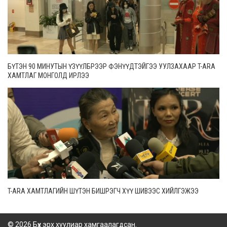
БҮТЭН 90 МИНУТЫН ҮЗҮҮЛБРЭЭР ФЭНҮҮДТЭЙГЭЭ УУЛЗАХААР T-ARA
ХАМТЛАГ МОНГОЛД ИРЛЭЭ
T-ARA ХАМТЛАГИЙН ШҮТЭН БИШРЭГЧ ХҮҮ ШИВЭЭС ХИЙЛГЭЖЭЭ
© 2026 Бүх эрх хуулиар хамгаалагдсан.