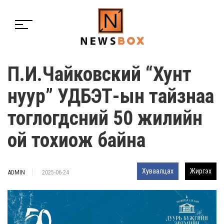
П.И.Чайковский “Хунт
нуур” УДБЭТ-ын тайзнаа
тоглогдсний 50 жилийн
ой тохиож байна
Хуваалцах
Жиргэх
ADMIN
2025-06-24