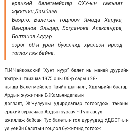
ерөнхий балетмейстер ОХУ-ын гавъяат
жүжигчин Дамбаев
Баярто, Балетын гоцлооч Ямада Харука,
Ванданов Эльдар, Богданова Александра,
Болтанов Алдар
зэрэг 60-н уран бүтээлчид хүрэлцэн ирээд
тоглох гэж байна.
П.И.Чайковский “Хунт нуур” балет нь манай дуурийн
театрын тайзнаа 1975 оны 06-р сарын 28-
ны өдөр Балетмейстер Төрийн шагналт, Хөдөлмөрийн баатар,
Ардын жүжигчин Б.Жамьяндагвын
дэглэлт, Ж.Чулууны удирдлагаар тоглогдож, тайзны
ерөнхий зураачаар Ардын зураач Ч.Гунгаасүх
ажиллаж байсан. Тус балетын гол дүрүүдэд УДБЭТ-ын
үе үеийн балетын гоцлол бүжигчид тоглож