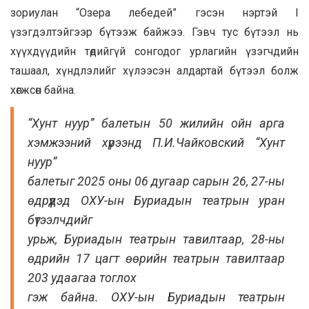
зориулан “Озера лебедей” гэсэн нэртэй І
үзэгдэлтэйгээр бүтээж байжээ. Гэвч тус бүтээл нь
хүүхдүүдийн төдийгүй сонгодог урлагийн үзэгчдийн
ташаал, хүндлэлийг хүлээсэн алдартай бүтээл болж
хөгжсөн байна.
“Хунт нуур” балетын 50 жилийн ойн арга
хэмжээний хүрээнд П.И.Чайковский “Хунт
нуур”
балетыг 2025 оны 06 дугаар сарын 26, 27-ны
өдрүүдэд ОХУ-ын Буриадын театрын уран
бүтээлчдийг
урьж, Буриадын театрын тавилтаар, 28-ны
өдрийн 17 цагт өөрийн театрын тавилтаар
203 удаагаа тоглох
гэж байна. ОХУ-ын Буриадын театрын