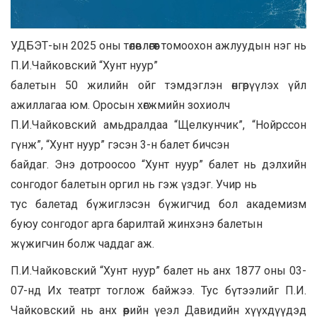
УДБЭТ-ын 2025 оны төлөвлөгөөт томоохон ажлуудын нэг нь
П.И.Чайковский “Хунт нуур”
балетын 50 жилийн ойг тэмдэглэн өнгөрүүлэх үйл
ажиллагаа юм. Оросын хөгжмийн зохиолч
П.И.Чайковский амьдралдаа “Щелкунчик”, “Нойрссон
гүнж”, “Хунт нуур” гэсэн 3-н балет бичсэн
байдаг. Энэ дотроосоо “Хунт нуур” балет нь дэлхийн
сонгодог балетын оргил нь гэж үздэг. Учир нь
тус балетад бүжиглэсэн бүжигчид бол академизм
буюу сонгодог арга барилтай жинхэнэ балетын
жүжигчин болж чаддаг аж.
П.И.Чайковский “Хунт нуур” балет нь анх 1877 оны 03-
07-нд Их театрт тоглож байжээ. Тус бүтээлийг П.И.
Чайковский нь анх өөрийн үеэл Давидийн хүүхдүүдэд