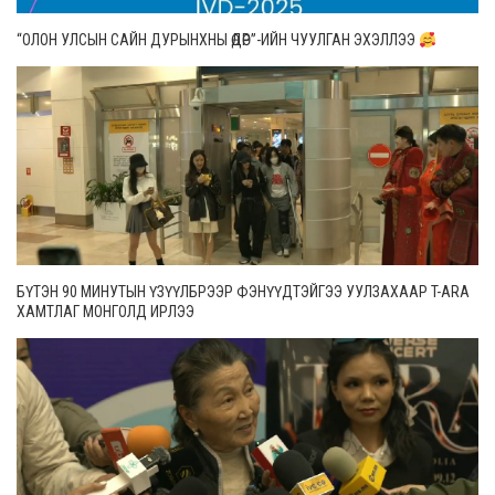
“ОЛОН УЛСЫН САЙН ДУРЫНХНЫ ӨДӨР”-ИЙН ЧУУЛГАН ЭХЭЛЛЭЭ
БҮТЭН 90 МИНУТЫН ҮЗҮҮЛБРЭЭР ФЭНҮҮДТЭЙГЭЭ УУЛЗАХААР T-ARA
ХАМТЛАГ МОНГОЛД ИРЛЭЭ