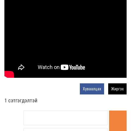
Хуваалцах
Жиргэх
1 сэтгэгдэлтэй