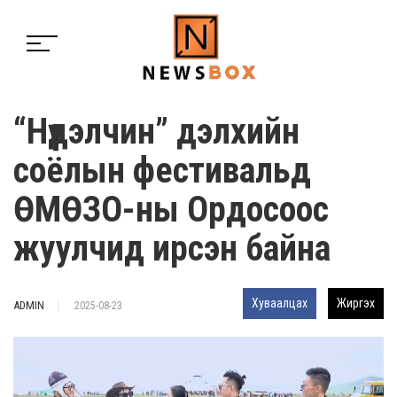
“Нүүдэлчин” дэлхийн
соёлын фестивальд
ӨМӨЗО-ны Ордосоос
жуулчид ирсэн байна
Хуваалцах
Жиргэх
ADMIN
2025-08-23