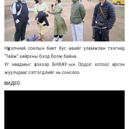
Нүүдэлчний соёлын биет бус өвийг уламжлан тээгчид
“Тайж” хайрхны бэлд болж байна.
Уг наадмыг үзэхээр БНХАУ-ын Ордос хотоос ирсэн
жуулчдаас сэтгэгдлийг нь сонслоо.
ВИДЕО: