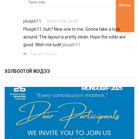
Илгээх
plusph11
2025-12-26 | 20:47
•
Plusph11, huh? New one to me. Gonna take a look
around. The layout is pretty clean. Hope the odds are
good. Wish me luck!
plusph11
Хариулт бичих
ХОЛБООТОЙ МЭДЭЭ