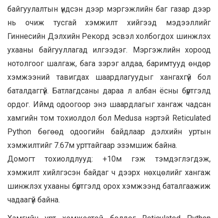
байгуулалтын үндсэн дээр мэргэжлийн баг газар дээр
нь очиж тусгай хэмжилт хийгээд мэдээллийг
Гиннесийн Дэлхийн Рекорд эсвэл холбогдох шинжлэх
ухааны байгууллагад илгээдэг. Мэргэжлийн хороод
нотолгоог шалгаж, бага зэрэг алдаа, баримтууд өндөр
хэмжээний тавигдах шаардлагуудыг хангахгүй бол
баталдаггүй. Батлагдсаны дараа л албан ёсны бүртгэлд
ордог. Иймд одоогоор энэ шаардлагыг хангаж чадсан
хамгийн том тохиолдол бол Medusa нэртэй Reticulated
Python бөгөөд одоогийн байдлаар дэлхийн уртын
хэмжилтийг 7.67м урттайгаар эзэмшиж байна.
Домогт тохиолдлууд: +10м гэж тэмдэглэгдэж,
хэмжилт хийлгэсэн байдаг ч дээрх нөхцөлийг хангаж
шинжлэх ухааны бүртгэлд орох хэмжээнд баталгаажиж
чадаагүй байна.