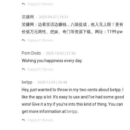
Хариулт бичих
笑赚网
2025-09-27 | 19:21
•
笑赚网：边看笑话边赚钱，八级提成，收入无上限！更有
价值万元两性、把妹、奇门等资源下载。网址：1199.pw
Хариулт бичих
Porn Dodo
2025-10-02 | 21:50
•
Wishing you happiness every day.
Хариулт бичих
betpp
2025-12-26 | 20:44
•
Hey, just wanted to throw in my two cents about betpp. I
like the app a lot. It’s easy to use and I’ve had some good
wins! Give it a try if you’re into this kind of thing. You can
get more information at
betpp
.
Хариулт бичих