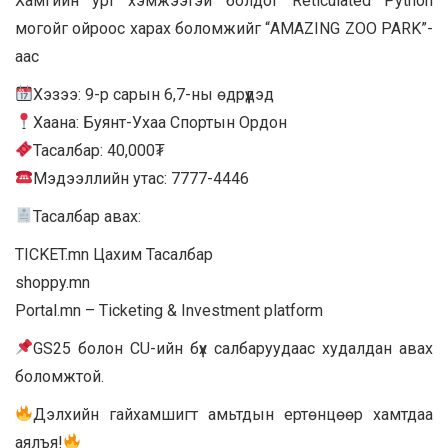
Хамгийн урт хэмжээтэй болдог Reticulated Python
могойг ойроос харах боломжийг “AMAZING ZOO PARK”-
аас
Хэзээ: 9-р сарын 6,7-ны өдрүүдэд
Хаана: Буянт-Ухаа Спортын Ордон
Тасалбар: 40,000₮
Мэдээллийн утас: 7777-4446
Тасалбар авах:
TICKET.mn Цахим Тасалбар
shoppy.mn
Portal.mn – Ticketing & Investment platform
GS25 болон CU-ийн бүх салбаруудаас худалдан авах
боломжтой.
Дэлхийн гайхамшигт амьтдын ертөнцөөр хамтдаа
аялъя!