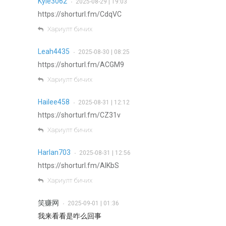
Kyle3062
2025-08-29 | 19:03
•
https://shorturl.fm/CdqVC
Хариулт бичих
Leah4435
2025-08-30 | 08:25
•
https://shorturl.fm/ACGM9
Хариулт бичих
Hailee458
2025-08-31 | 12:12
•
https://shorturl.fm/CZ31v
Хариулт бичих
Harlan703
2025-08-31 | 12:56
•
https://shorturl.fm/AIKbS
Хариулт бичих
笑赚网
2025-09-01 | 01:36
•
我来看看是咋么回事