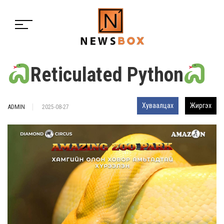
Reticulated Python
Хуваалцах
Жиргэх
ADMIN
2025-08-27