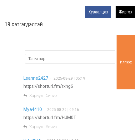
Хуваалцах
Жиргэх
19 cэтгэгдэлтэй
Илгээх
Leanne2427
2025-08-29 | 05:19
•
https://shorturl.fm/rxhg6
Хариулт бичих
Mya4410
2025-08-29 | 09:16
•
https://shorturl.fm/HJM0T
Хариулт бичих