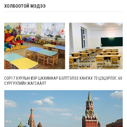
ХОЛБООТОЙ МЭДЭЭ
COP17 ХУРЛЫН ҮЕЭР ЦАХИМААР БЭЛТГЭЛЭЭ ХАНГАХ 73 ЦЭЦЭРЛЭГ, 60
СУРГУУЛИЙН ЖАГСААЛТ