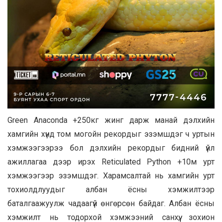
Green Anaconda +250кг жинг дарж манай дэлхийн
хамгийн хүнд том могойн рекордыг эзэмшдэг ч уртын
хэмжээгээрээ бол дэлхийн рекордыг бидний үйл
ажиллагаа дээр ирэх Reticulated Python +10м урт
хэмжээгээр эзэмшдэг. Харамсалтай нь хамгийн урт
тохиолдлуудыг албан ёсны хэмжилтээр
баталгаажуулж чадаагүй өнгөрсөн байдаг. Албан ёсны
хэмжилт нь тодорхой хэмжээний санхүү, зохион