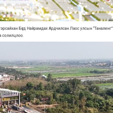
гэрсайхан Бүгд Найрамдах Ардчилсан Лаос улсын “Таналенг”
а солилцлоо.