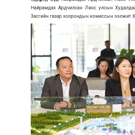
Найрамдах Ардчилсан Лаос улсын Худалдаа
Засгийн газар хоорондын комиссын ээлжит X