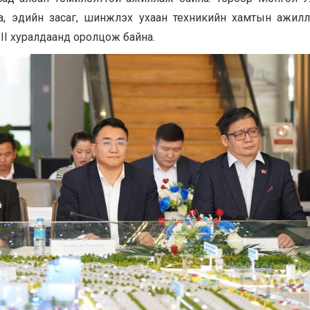
, эдийн засаг, шинжлэх ухаан техникийн хамтын ажил
II хуралдаанд оролцож байна.