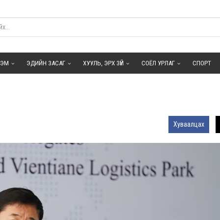
ГЭМ
ЭДИЙН ЗАСАГ
ХУУЛЬ, ЭРХ ЗҮЙ
СОЁЛ УРЛАГ
СПОРТ
Хуваалцах