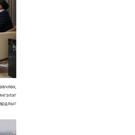
вчлөх,
ингэлэг
зардлыг