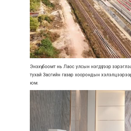
Энэхүү боомт нь Лаос улсын нэгдүгээр зэрэ
тухай Засгийн газар хоорондын хэлэлцээрээр
юм.