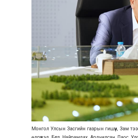
Монгол Улсын Засгийн газрын гишүүн, Зам тэ
өдрүүдэд Бүгд Найрамдах Ардчилсан Лаос Ул