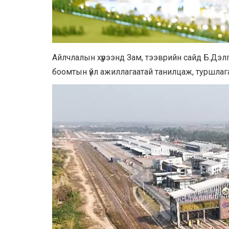
Айлчлалын хүрээнд Зам, тээврийн сайд Б.Дэл
боомтын үйл ажиллагаатай танилцаж, туршлаг