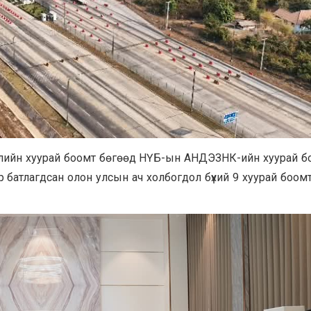
глэлийн хуурай боомт бөгөөд НҮБ-ын АНДЭЗНК-ийн хуурай 
 батлагдсан олон улсын ач холбогдол бүхий 9 хуурай боом