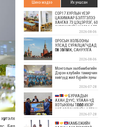
Шинэ мэдээ
Их уншсан
COP17 ХУРЛЫН ҮЕЭР
ЦАХИМААР БЭЛТГЭЛЭЭ
ХАНГАХ 73 ЦЭЦЭРЛЭГ, 60
СУРГУУЛИЙН ЖАГСААЛТ
2026-08-06
ОРОСЫН ХОЛБООНЫ
УЛСАД СУРАЛЦАГЧДАД
ӨГӨХ ЗӨВЛӨМЖ, САНУУЛГА
2026-08-06
Монголын хөлбөмбөгийн
Дэрэн клубийн тамирчин
хөвгүүд жил бүрийн зуны
энэ өдрүүдэд болдог
уламжлалт Скандиновын
2026-07-28
орнуудын тэмцээндээ
оролцоод ирлээ
БУРИАДЫН
АХАН ДҮҮС, УЛААН-ҮД
ХОТЫНХНЫ ТӨЛӨӨЛӨЛ ИХЭР
ХОТ ЭРДЭНЭТИЙН АЛТАН
ОЙД БАЯР ХҮРГЭЛЭЭ
2026-07-28
хүртэлх
КАМБОЖИЙН
с, Бүгд