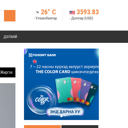
26° C
3593.83
- Улаанбаатар
- Доллар (USD)
ДЭЛХИЙ
Жиргэх