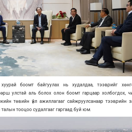
хуурай боомт байгуулах нь худалдаа, тээврийг хөнгө
 хөрш улстай аль болох олон боомт гарцаар холбогдох, ч
тикийн төвийн үйл ажиллагааг сайжруулсанаар тээврийн 
 талын тооцоо судалгааг гаргаад буй юм.