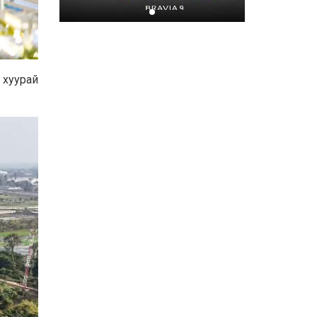
Хором бүр усаа
хайрлацгаая
2026-07-08
 хуурай