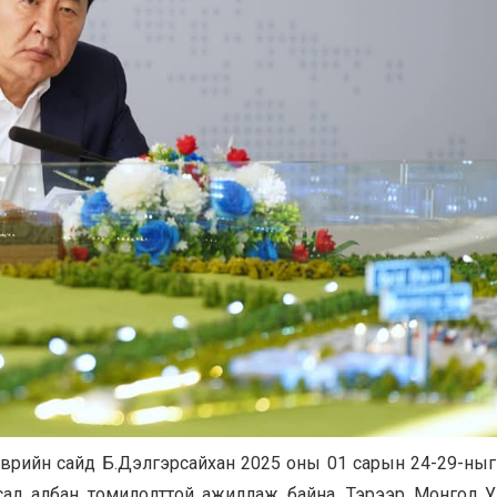
эврийн сайд Б.Дэлгэрсайхан 2025 оны 01 сарын 24-29-ныг 
сад албан томилолттой ажиллаж байна. Тэрээр Монгол Ул