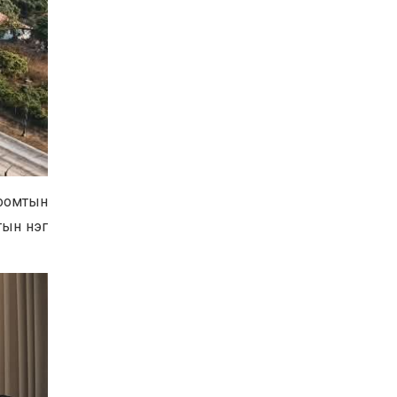
боомтын
тын нэг