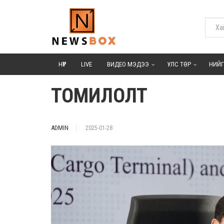
НҮҮР
LIVE
ВИДЕО МЭДЭЭ
УЛС ТӨР
НИЙ
ТОМИЛОЛТ
ADMIN
2025-01-28