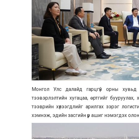
Монгол Улс далайд гарцгүй орны хувьд 
тээвэрлэлтийн хугацаа, өртгийг бууруулах,
тээврийн хүлээгдлийг арилгах зэрэг логис
хэмнэж, эдийн засгийн үр ашиг нэмэгдэх олон