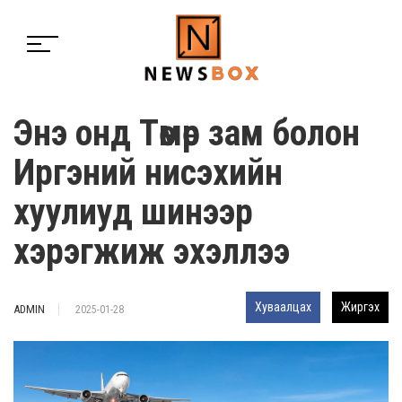
Энэ онд Төмөр зам болон
Иргэний нисэхийн
хуулиуд шинээр
хэрэгжиж эхэллээ
Хуваалцах
Жиргэх
ADMIN
2025-01-28