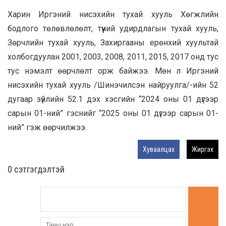
Харин Иргэний нисэхийн тухай хууль Хөгжлийн
бодлого төлөвлөлөлт, түүний удирдлагын тухай хууль,
Зөрчлийн тухай хууль, Захиргааны ерөнхий хуультай
холбогдуулан 2001, 2003, 2008, 2011, 2015, 2017 онд тус
тус нэмэлт өөрчлөлт орж байжээ. Мөн л Иргэний
нисэхийн тухай хууль /Шинэчилсэн найруулга/-ийн 52
дугаар зүйлийн 52.1 дэх хэсгийн “2024 оны 01 дүгээр
сарын 01-ний” гэснийг “2025 оны 01 дүгээр сарын 01-
ний” гэж өөрчилжээ.
Хуваалцах
Жиргэх
0 cэтгэгдэлтэй