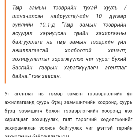
Төмөр замын тээврийн тухай хууль /
шинэчилсэн найруулга/-ийн 10 дугаар
зүйлийн 10.1-д “Төмөр замын тээврийн
асуудал хариуцсан төрийн захиргааны
байгууллага нь төмөр замын тээврийн үйл
ажиллагаатай холбоотой хяналт,
зохицуулалтыг хэрэгжүүлэх чиг үүрэг бүхий
Засгийн газрын хэрэгжүүлэгч агентлаг
байна.” гэж заасан.
Уг агентлаг нь төмөр замын тээвэрлэлтийн үйл
ажиллагаанд суурь бүтэц эзэмшигчийн хооронд, суурь
бүтэц эзэмшигч болон тээвэрлэгчийн хооронд үүсэх
харилцааг зохицуулах, галт тэрэгний хөдөлгөөнийг
захирамжлан зохион байгуулах чиг үүрэгтэй төрийн
захиргааны байгууллага юм.