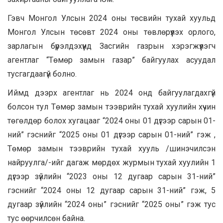
Гэвч Монгол Улсын 2024 оны төсвийн тухай хуульд
Монгол Улсын төсөвт 2024 оны төвлөрүүлэх орлого,
зарлагын бүрэлдэхүүнд Засгийн газрын хэрэгжүүлэгч
агентлаг “Төмөр замын газар” байгуулах асуудал
тусгагдаагүй болно.
Иймд дээрх агентлаг нь 2024 онд байгуулагдахгүй
болсон тул Төмөр замын тээврийн тухай хуулийн хүчин
төгөлдөр болох хугацааг “2024 оны 01 дүгээр сарын 01-
ний” гэснийг “2025 оны 01 дүгээр сарын 01-ний” гэж ,
Төмөр замын тээврийн тухай хууль /шинэчилсэн
найруулга/-ийг дагаж мөрдөх журмын тухай хуулийн 1
дүгээр зүйлийн “2023 оны 12 дугаар сарын 31-ний”
гэснийг “2024 оны 12 дугаар сарын 31-ний” гэж, 5
дугаар зүйлийн “2024 оны” гэснийг “2025 оны” гэж тус
тус өөрчилсөн байна.