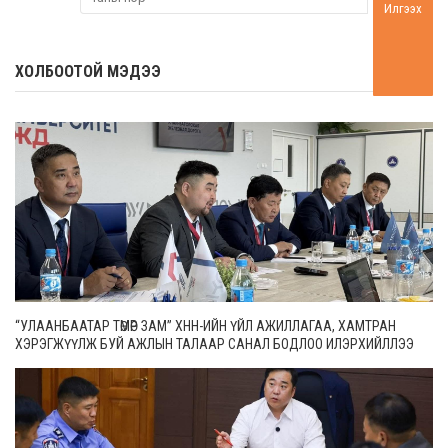
Илгээх
ХОЛБООТОЙ МЭДЭЭ
“УЛААНБААТАР ТӨМӨР ЗАМ” ХНН-ИЙН ҮЙЛ АЖИЛЛАГАА, ХАМТРАН
ХЭРЭГЖҮҮЛЖ БУЙ АЖЛЫН ТАЛААР САНАЛ БОДЛОО ИЛЭРХИЙЛЛЭЭ