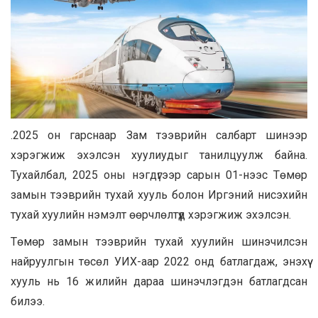
.2025 он гарснаар Зам тээврийн салбарт шинээр
хэрэгжиж эхэлсэн хуулиудыг танилцуулж байна.
Тухайлбал, 2025 оны нэгдүгээр сарын 01-нээс Төмөр
замын тээврийн тухай хууль болон Иргэний нисэхийн
тухай хуулийн нэмэлт өөрчлөлтүүд хэрэгжиж эхэлсэн.
Төмөр замын тээврийн тухай хуулийн шинэчилсэн
найруулгын төсөл УИХ-аар 2022 онд батлагдаж, энэхүү
хууль нь 16 жилийн дараа шинэчлэгдэн батлагдсан
билээ.