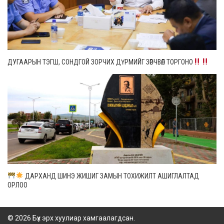
ДУГААРЫН ТЭГШ, СОНДГОЙ ЗОРЧИХ ДҮРМИЙГ ЗӨРЧВӨЛ ТОРГОНО
ДАРХАНД ШИНЭ ЖИШИГ ЗАМЫН ТОХИЖИЛТ АШИГЛАЛТАД
ОРЛОО
© 2026 Бүх эрх хуулиар хамгаалагдсан.