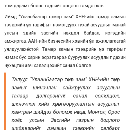
том дарамт болно гэдгийг онцлон тэмдэглэв.
Иймд “Улаанбаатар төмөр зам” ХНН-ийн төмөр замын
тээврийн үнэ тарифыг нэмэгдүүлэх тухай асуудлыг манай
улсын эдийн засгийн нөхцөл байдал, иргэдийн
амжиргаа, ААН-ийн бизнесийн хэвийн үйл ажиллагаатай
уялдуулахёстой. Төмөр замын тээврийн үнэ тарифыг
нэмэх бус харин эсрэгээрээ бууруулах асуудлыг дахин
нухацтай авч хэлэлцэхийг санал болгов.
Талууд “Улаанбаатар төмөр зам” ХНН-ийн төмөр
замыг шинэчлэн сайжруулах асуудлын
талаар дэлгэрэнгүй санал солилцож,
шинэчлэл хийх хөрөнгө оруулалтын асуудлыг
хамтран шийдэх боломж нөхцөл, Монгол, Орос
хоёр улсын Засгийн газрын бодлого
шийдвэрийг дэмжин тээврийн салбарт