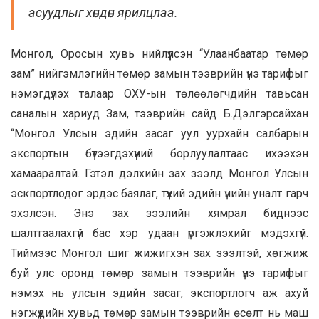
асуудлыг хөндөн ярилцлаа.
Монгол, Оросын хувь нийлүүлсэн “Улаанбаатар төмөр
зам” нийгэмлэгийн төмөр замын тээврийн үнэ тарифыг
нэмэгдүүлэх талаар ОХУ-ын төлөөлөгчдийн тавьсан
саналын хариуд Зам, тээврийн сайд Б.Дэлгэрсайхан
“Монгол Улсын эдийн засаг уул уурхайн салбарын
экспортын бүтээгдэхүүний борлуулалтаас ихээхэн
хамааралтай. Гэтэл дэлхийн зах зээлд Монгол Улсын
эскпортлодог эрдэс баялаг, түүхий эдийн үнийн уналт гарч
эхэлсэн. Энэ зах зээлийн хямрал биднээс
шалтгаалахгүй бас хэр удаан үргэжлэхийг мэдэхгүй.
Тиймээс Монгол шиг жижигхэн зах зээлтэй, хөгжиж
буй улс оронд төмөр замын тээврийн үнэ тарифыг
нэмэх нь улсын эдийн засаг, экспортлогч аж ахуй
нэгжүүдийн хувьд төмөр замын тээврийн өсөлт нь маш