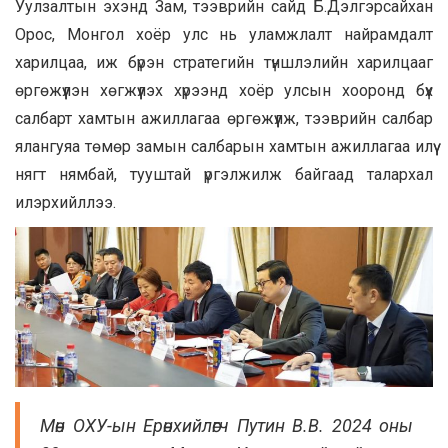
Уулзалтын эхэнд Зам, тээврийн сайд Б.Дэлгэрсайхан
Орос, Монгол хоёр улс нь уламжлалт найрамдалт
харилцаа, иж бүрэн стратегийн түншлэлийн харилцааг
өргөжүүлэн хөгжүүлэх хүрээнд хоёр улсын хооронд бүх
салбарт хамтын ажиллагаа өргөжүүлж, тээврийн салбар
ялангуяа төмөр замын салбарын хамтын ажиллагаа илүү
нягт нямбай, тууштай үргэлжилж байгаад талархал
илэрхийллээ.
Мөн ОХУ-ын Ерөнхийлөгч Путин В.В. 2024 оны