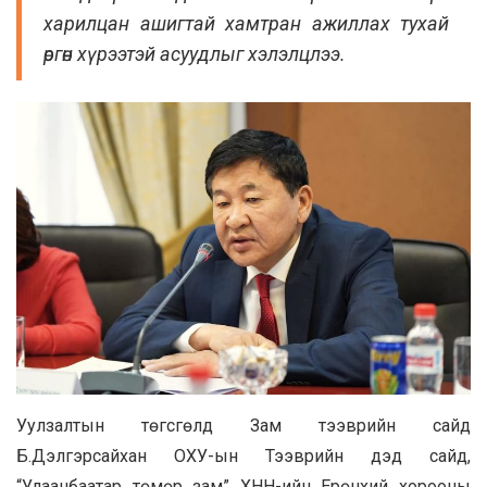
харилцан ашигтай хамтран ажиллах тухай
өргөн хүрээтэй асуудлыг хэлэлцлээ.
Уулзалтын төгсгөлд Зам тээврийн сайд
Б.Дэлгэрсайхан ОХУ-ын Тээврийн дэд сайд,
“Улаанбаатар төмөр зам” ХНН-ийн Ерөнхий хорооны