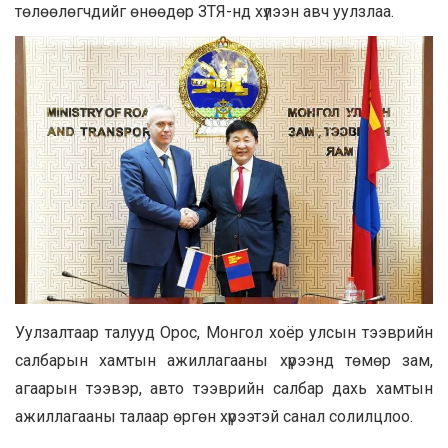
төлөөлөгчдийг өнөөдөр ЗТЯ-нд хүлээн авч уулзлаа.
Уулзалтаар талууд Орос, Монгол хоёр улсын тээврийн
салбарын хамтын ажиллагааны хүрээнд төмөр зам,
агаарын тээвэр, авто тээврийн салбар дахь хамтын
ажиллагааны талаар өргөн хүрээтэй санал солилцлоо.