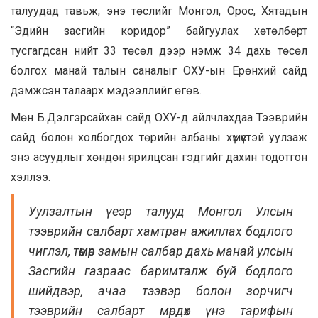
талуудад тавьж, энэ төслийг Монгол, Орос, Хятадын
“Эдийн засгийн коридор” байгуулах хөтөлбөрт
тусгагдсан нийт 33 төсөл дээр нэмж 34 дахь төсөл
болгох манай талын саналыг ОХУ-ын Ерөнхий сайд
дэмжсэн талаарх мэдээллийг өгөв.
Мөн Б.Дэлгэрсайхан сайд ОХУ-д айлчлахдаа Тээврийн
сайд болон холбогдох төрийн албаны хүмүүстэй уулзаж
энэ асуудлыг хөндөн ярилцсан гэдгийг дахин тодотгон
хэллээ.
Уулзалтын үеэр талууд Монгол Улсын
тээврийн салбарт хамтран ажиллах бодлого
чиглэл, төмөр замын салбар дахь манай улсын
Засгийн газраас баримталж буй бодлого
шийдвэр, ачаа тээвэр болон зорчигч
тээврийн салбарт мөрдөх үнэ тарифын