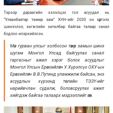
Тэрээр дараагийн хэлэлцэх гол асуудал нь
“Улаанбаатар төмөр зам” ХНН-ийг 2030 он хүртэлх
шинэчлэл, хөгжлийн хөтөлбөр байгаа талаар санал
бодлоо илэрхийлсэн.
Мөн гурван улсыг холбосон төмөр замын шинэ
шугам Монгол Улсад байгуулах санал
гаргасныг ажил хэрэг болох асуудлыг
Монгол Улсын Ерөнхийлөгч У.Хүрэлсүх ОХУ-ын
Ерөнхийлөгч В.В.Путинд уламжилж байсан, энэ
асуудлын хүрээнд төслийн ТЭЗҮ-ийг
нарийвчлан судалж, боловсруулах ажил
хийгдэж байгаа талаарх мэдээллийг өгөв.