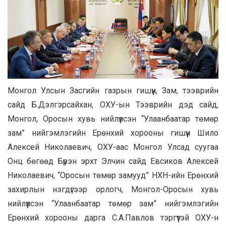
Монгол Улсын Засгийн газрын гишүүн, Зам, тээврийн
сайд Б.Дэлгэрсайхан, ОХУ-ын Тээврийн дэд сайд,
Монгол, Оросын хувь нийлүүлсэн “Улаанбаатар төмөр
зам” нийгэмлэгийн Ерөнхий хорооны гишүүн Шило
Алексей Николаевич, ОХУ-аас Монгол Улсад суугаа
Онц бөгөөд Бүрэн эрхт Элчин сайд Евсиков Алексей
Николаевич, “Оросын төмөр замууд” НХН-ийн Ерөнхий
захирлын нэгдүгээр орлогч, Монгол-Оросын хувь
нийлүүлсэн “Улаанбаатар төмөр зам” нийгэмлэгийн
Ерөнхий хорооны дарга С.А.Павлов тэргүүтэй ОХУ-н