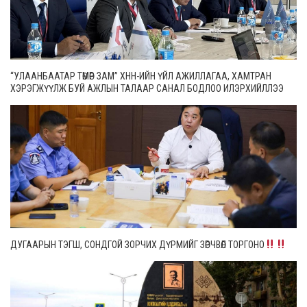
“УЛААНБААТАР ТӨМӨР ЗАМ” ХНН-ИЙН ҮЙЛ АЖИЛЛАГАА, ХАМТРАН
ХЭРЭГЖҮҮЛЖ БУЙ АЖЛЫН ТАЛААР САНАЛ БОДЛОО ИЛЭРХИЙЛЛЭЭ
ДУГААРЫН ТЭГШ, СОНДГОЙ ЗОРЧИХ ДҮРМИЙГ ЗӨРЧВӨЛ ТОРГОНО