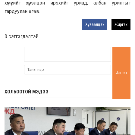
хүмүүсийг хүрэлцэн ирэхийг уриад, албан урилгыг
гардуулан өгөв.
Хуваалцах
Жиргэх
0 cэтгэгдэлтэй
Илгээх
ХОЛБООТОЙ МЭДЭЭ