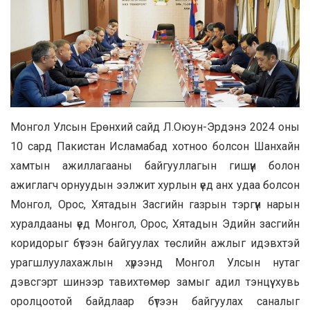
Монгол Улсын Ерөнхий сайд Л.Оюун-Эрдэнэ 2024 оны
10 сард Пакистан Исламабад хотноо болсон Шанхайн
хамтын ажиллагааны байгууллагын гишүүн болон
ажиглагч орнуудын ээлжит хурлын үед анх удаа болсон
Монгол, Орос, Хятадын Засгийн газрын тэргүүн нарын
хуралдааны үед Монгол, Орос, Хятадын Эдийн засгийн
коридорыг бүтээн байгуулах төслийн ажлыг идэвхтэй
урагшлуулахажлын хүрээнд Монгол Улсын нутаг
дэвсгэрт шинээр тавихтөмөр замыг адил тэнцүү хувь
оролцоотой байдлаар бүтээн байгуулах саналыг