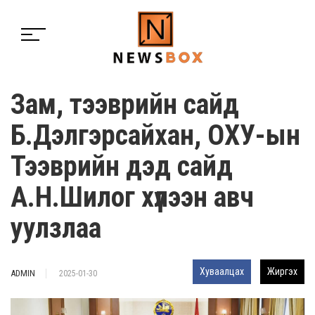
Зам, тээврийн сайд
Б.Дэлгэрсайхан, ОХУ-ын
Тээврийн дэд сайд
А.Н.Шилог хүлээн авч
уулзлаа
Хуваалцах
Жиргэх
ADMIN
2025-01-30