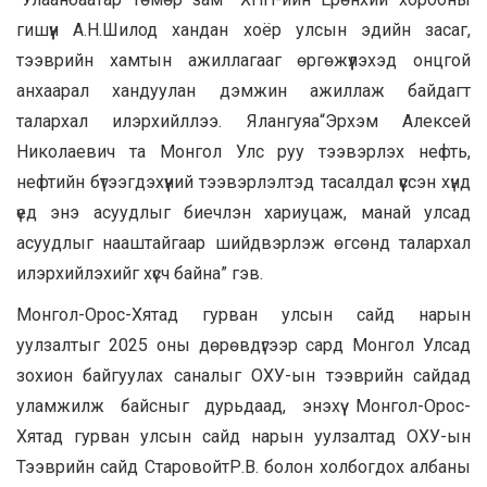
гишүүн А.Н.Шилод хандан хоёр улсын эдийн засаг,
тээврийн хамтын ажиллагааг өргөжүүлэхэд онцгой
анхаарал хандуулан дэмжин ажиллаж байдагт
талархал илэрхийллээ. Ялангуяа“Эрхэм Алексей
Николаевич та Монгол Улс руу тээвэрлэх нефть,
нефтийн бүтээгдэхүүний тээвэрлэлтэд тасалдал үүссэн хүнд
үед энэ асуудлыг биечлэн хариуцаж, манай улсад
асуудлыг нааштайгаар шийдвэрлэж өгсөнд талархал
илэрхийлэхийг хүсч байна” гэв.
Монгол-Орос-Хятад гурван улсын сайд нарын
уулзалтыг 2025 оны дөрөвдүгээр сард Монгол Улсад
зохион байгуулах саналыг ОХУ-ын тээврийн сайдад
уламжилж байсныг дурьдаад, энэхүү Монгол-Орос-
Хятад гурван улсын сайд нарын уулзалтад ОХУ-ын
Тээврийн сайд СтаровойтР.В. болон холбогдох албаны