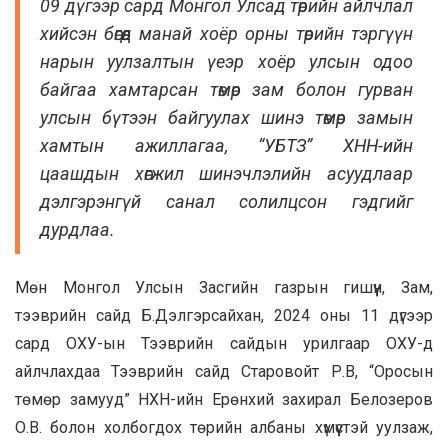
09 дүгээр сард Монгол Улсад төрийн айлчлал
хийсэн бөгөөд манай хоёр орны төрийн тэргүүн
нарын уулзалтын үеэр хоёр улсын одоо
байгаа хамтарсан төмөр зам болон гурван
улсын бүтээн байгуулах шинэ төмөр замын
хамтын ажиллагаа, “УБТЗ” ХНН-ийн
цаашдын хөгжил шинэчлэлийн асуудлаар
дэлгэрэнгүй санал солилцсон гэдгийг
дурдлаа.
Мөн Монгол Улсын Засгийн газрын гишүүн, Зам,
тээврийн сайд Б.Дэлгэрсайхан, 2024 оны 11 дүгээр
сард ОХУ-ын Тээврийн сайдын урилгаар ОХУ-д
айлчлахдаа Тээврийн сайд Старовойт Р.В, “Оросын
төмөр замууд” НХН-ийн Ерөнхий захирал Белозеров
О.В. болон холбогдох төрийн албаны хүмүүстэй уулзаж,