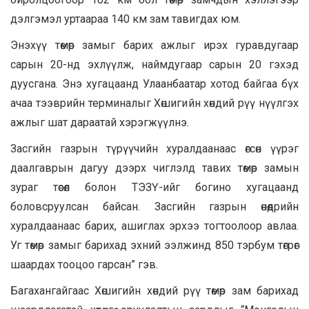
дэлгэмэл уртаараа 140 км зам тавигдах юм.
Энэхүү төмөр замыг барих ажлыг ирэх гуравдугаар
сарын 20-нд эхлүүлж, наймдугаар сарын 20 гэхэд
дуусгана. Энэ хугацаанд Улаанбаатар хотод байгаа бүх
ачаа тээврийн терминалыг Хөшигийн хөндий рүү нүүлгэх
ажлыг шат дараатай хэрэгжүүлнэ.
Засгийн газрын түрүүчийн хуралдаанаас өгсөн үүрэг
даалгаврын дагуу дээрх чиглэлд тавих төмөр замын
зураг төсөл болон ТЭЗҮ-ийг богино хугацаанд
боловсруулсан байсан. Засгийн газрын өнөөдрийн
хуралдаанаас барих, ашиглах эрхээ тогтоолоор авлаа.
Уг төмөр замыг барихад эхний ээлжинд 850 тэрбум төгрөг
шаардах тооцоо гарсан” гэв.
Багахангайгаас Хөшигийн хөндий рүү төмөр зам барихад