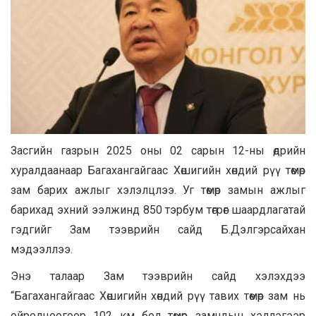
Засгийн газрын 2025 оны 02 сарын 12-ны өдрийн
хуралдаанаар Багахангайгаас Хөшигийн хөндий рүү төмөр
зам барих ажлыг хэлэлцлээ. Уг төмөр замын ажлыг
барихад эхний ээлжинд 850 тэрбум төгрөг шаардлагатай
гэдгийг Зам тээврийн сайд Б.Дэлгэрсайхан
мэдээллээ.
Энэ талаар Зам тээврийн сайд хэлэхдээ
“Багахангайгаас Хөшигийн хөндий рүү тавих төмөр зам нь
ойролцоогоор 102 км бол төмөр замчдын хэллэгээр