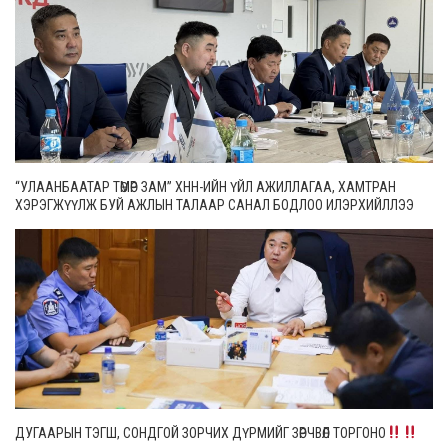
“УЛААНБААТАР ТӨМӨР ЗАМ” ХНН-ИЙН ҮЙЛ АЖИЛЛАГАА, ХАМТРАН
ХЭРЭГЖҮҮЛЖ БУЙ АЖЛЫН ТАЛААР САНАЛ БОДЛОО ИЛЭРХИЙЛЛЭЭ
ДУГААРЫН ТЭГШ, СОНДГОЙ ЗОРЧИХ ДҮРМИЙГ ЗӨРЧВӨЛ ТОРГОНО