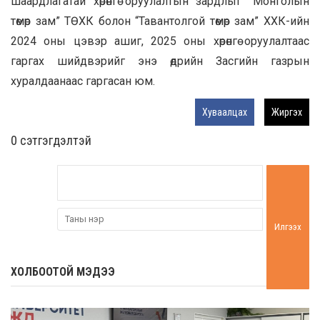
шаардлагатай хөрөнгө оруулалтын зардлыг “Монголын
төмөр зам” ТӨХК болон “Тавантолгой төмөр зам” ХХК-ийн
2024 оны цэвэр ашиг, 2025 оны хөрөнгө оруулалтаас
гаргах шийдвэрийг энэ өдрийн Засгийн газрын
хуралдаанаас гаргасан юм.
Хуваалцах
Жиргэх
0 cэтгэгдэлтэй
Илгээх
ХОЛБООТОЙ МЭДЭЭ