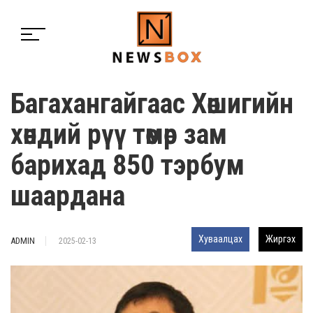
Багахангайгаас Хөшигийн
хөндий рүү төмөр зам
барихад 850 тэрбум
шаардана
Хуваалцах
Жиргэх
ADMIN
2025-02-13