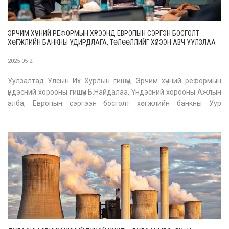
ЭРЧИМ ХҮЧНИЙ РЕФОРМЫН ХҮРЭЭНД ЕВРОПЫН СЭРГЭН БОСГОЛТ
ХӨГЖЛИЙН БАНКНЫ УДИРДЛАГА, ТӨЛӨӨЛЛИЙГ ХҮЛЭЭН АВЧ УУЛЗЛАА
2025-05-2
Уулзалтад Улсын Их Хурлын гишүүн, Эрчим хүчний реформын
үндэсний хорооны гишүүн Б.Найдалаа, Үндэсний хорооны Ажлын
алба, Европын сэргээн босголт хөгжлийн банкны Уур
амьсгалын стратеги, хэрэгжилт хариуцсан захирал ноён
Жанпиеро Наччи, тус банкны Монгол Улс дахь суурин
төлөөлөгч Ханнес Таккач, Төв Ази