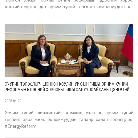
дэлхийн сэргээгдэх эрчим хүчний тэргүүлэгч компаниудын нэг
болох UPC Renewables компанитай өнөөдөр Нью-Йорк хотноо
Харилцан ойлголцлын Санамж бичиг байгуулав. Тус компани
Дундговь аймагт
СУУРИН ТӨЛӨӨЛӨГЧ ШЭННОН КОУЛИН УИХ-ЫН ГИШҮҮН, ЭРЧИМ ХҮЧНИЙ
РЕФОРМЫН ҮНДЭСНИЙ ХОРООНЫ ГИШҮҮН САРУУЛСАЙХАНЫ ЦЭНГҮҮНТЭЙ
УУЛЗАЖ,
ЭРЧИМ ХҮЧНИЙ САЛБАР ДАХЬ ХАМТЫН АЖИЛЛАГААНЫ
ТАЛААР ЯРИЛЦЛАА
2025-04-29
Эрчим хүчний шилжилтийг дэмжих, ухаалаг эрчим хүчний
төслийг хэрэгжүүлэх боломжуудын талаар санал солилцлоо.
#EnergyReform