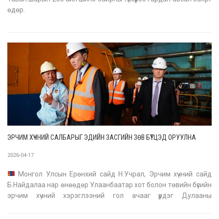
өдөр.
ЭРЧИМ ХҮЧНИЙ САЛБАРЫГ ЭДИЙН ЗАСГИЙН ЗӨВ БҮТЦЭД ОРУУЛНА
2026-04-17
Монгол Улсын Ерөнхий сайд Н.Учрал, Эрчим хүчний сайд
Б.Найдалаа нар өнөөдөр Улаанбаатар хот болон төвийн бүсийн
эрчим хүчний хэрэглээний гол ачааг үүрдэг Дулааны
дөрөвдүгээр цахилгаан станцад ажиллалаа (2026.04.17)
Ерөнхий сайд Н.Учрал өвөлжилтийн бэлтгэлийг хавар, зуны