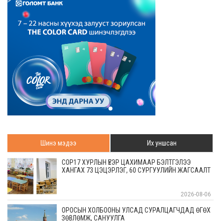
Шинэ мэдээ
Их уншсан
COP17 ХУРЛЫН ҮЕЭР ЦАХИМААР БЭЛТГЭЛЭЭ
ХАНГАХ 73 ЦЭЦЭРЛЭГ, 60 СУРГУУЛИЙН ЖАГСААЛТ
2026-08-06
ОРОСЫН ХОЛБООНЫ УЛСАД СУРАЛЦАГЧДАД ӨГӨХ
ЗӨВЛӨМЖ, САНУУЛГА