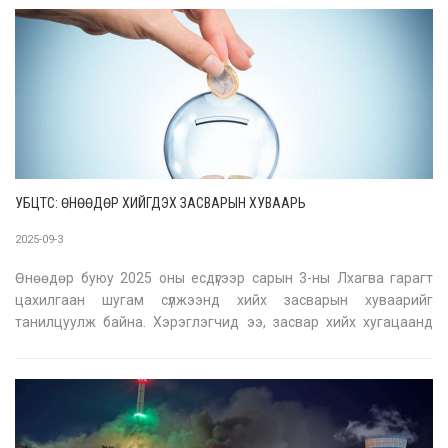
цагт хангалттай хи
УБЦТС: ӨНӨӨДӨР ХИЙГДЭХ ЗАСВАРЫН ХУВААРЬ
2025-09-3
Өнөөдөр буюу 2025 оны есдүгээр сарын 3-ны Лхагва гарагт
цахилгаан шугам сүлжээнд хийх засварын хуваарийг
танилцуулж байна. Хэрэглэгчид ээ, засвар хийх хугацаанд
хэрэглээгээ түр зохицуулна уу. ЖИЧ: Цаг агаарын нөхцөл
байдлаас шалтгаалан хуваарьт өөрчлөлт орвол, гэрээт
бүртгэлтэй утасны дугаарт