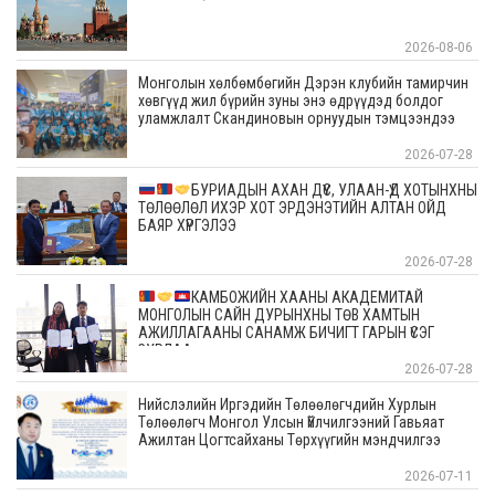
2026-08-06
Монголын хөлбөмбөгийн Дэрэн клубийн тамирчин
хөвгүүд жил бүрийн зуны энэ өдрүүдэд болдог
уламжлалт Скандиновын орнуудын тэмцээндээ
оролцоод ирлээ
2026-07-28
БУРИАДЫН АХАН ДҮҮС, УЛААН-ҮД ХОТЫНХНЫ
ТӨЛӨӨЛӨЛ ИХЭР ХОТ ЭРДЭНЭТИЙН АЛТАН ОЙД
БАЯР ХҮРГЭЛЭЭ
2026-07-28
КАМБОЖИЙН ХААНЫ АКАДЕМИТАЙ
МОНГОЛЫН САЙН ДУРЫНХНЫ ТӨВ ХАМТЫН
АЖИЛЛАГААНЫ САНАМЖ БИЧИГТ ГАРЫН ҮСЭГ
ЗУРЛАА
2026-07-28
Нийслэлийн Иргэдийн Төлөөлөгчдийн Хурлын
Төлөөлөгч Монгол Улсын Үйлчилгээний Гавьяат
Ажилтан Цогтсайханы Төрхүүгийн мэндчилгээ
2026-07-11