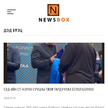
ДЭД БҮТЭЦ
СХД-ИЙН СТ-4 ОРОН СУУЦНЫ ТҮЛХҮҮР ГАРДУУЛАХ ЁСЛОЛ БОЛЛОО
2026-07-8
Таван шарын 260 айл шинэ байрны түлхүүрээ гардан авсан баярт