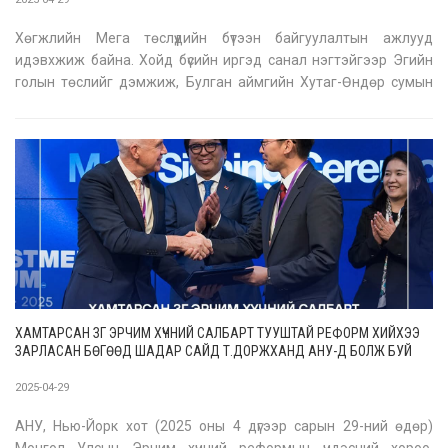
Хөгжлийн Мега төслүүдийн бүтээн байгуулалтын ажлууд
идэвхжиж байна. Хойд бүсийн иргэд санал нэгтэйгээр Эгийн
голын төслийг дэмжиж, Булган аймгийн Хутаг-Өндөр сумын
Хантай багийн иргэдтэй нүүлгэн шилжүүлэлт болон нийгмийн
нөлөөллийн талаар санал солилцож нэгдсэн шийдэлд хүрэв.
Засгийн газ
ХАМТАРСАН ЗГ ЭРЧИМ ХҮЧНИЙ САЛБАРТ ТУУШТАЙ РЕФОРМ ХИЙХЭЭ
ЗАРЛАСАН БӨГӨӨД ШАДАР САЙД Т.ДОРЖХАНД АНУ-Д БОЛЖ БУЙ
ХӨРӨНГӨ ОРУУЛАЛТЫН ФОРУМЫН ҮР ДҮНД 2.0 ТЭРБУМ АМ.ДОЛЛАРЫН
ХӨРӨНГӨ ОРУУЛАЛТЫГ ТАТАВ
2025-04-29
АНУ, Нью-Йорк хот (2025 оны 4 дүгээр сарын 29-ний өдөр)
Монгол Улсын Эрчим хүчний реформын үндэсний хороо,