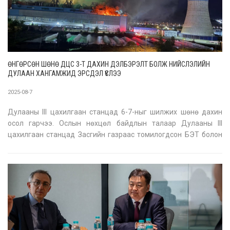
ӨНГӨРСӨН ШӨНӨ ДЦС 3-Т ДАХИН ДЭЛБЭРЭЛТ БОЛЖ НИЙСЛЭЛИЙН
ДУЛААН ХАНГАМЖИД ЭРСДЭЛ ҮҮСЛЭЭ
2025-08-7
Дулааны III цахилгаан станцад 6-7-ныг шилжих шөнө дахин
осол гарчээ. Ослын нөхцөл байдлын талаар Дулааны III
цахилгаан станцад Засгийн газраас томилогдсон БЭТ болон
Эрчим хүчний яамны удирдлагууд өнөөдөр 10.00 цагт
дэлгэрэнгүй мэдээлэл өгнө гэлээ. Өнгөрсөн зургадугаар
сарын 1-2-нд шилжих шөнө Ду