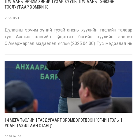
ДУЛААНЫ ЭРЧИМ ХҮЧНИЙ ТУХАЙ ХУУЛЬ: ДУЛААНЫГ ЗӨВХӨН
ТООЛУУРААР ХЭМЖИНЭ
2025-05-1
Дулааны эрчим хүчний тухай анхны хуулийн төслийн талаар
тус Ажлын хэсгийн гүйцэтгэх багийн хуулийн зөвлөх
С.Амаржаргал мэдээлэл өглөө.(2025.04.30) Тус мэдээлэл нь
дулаан хэрэглэгч нарт хамгийн чухал гэж үзсэн асуудлуудыг
сонгосон байна. 1. Дулааныг хэмнэх буюу хэрэглэгчид
дулааныг хэмжиж байж хэ
14 МЕГА ТӨСЛИЙН ТАВДУГААРТ ЭРЭМБЭЛЭГДСЭН “ЭГИЙН ГОЛЫН
УСАН ЦАХИЛГААН СТАНЦ”
2025-04-29