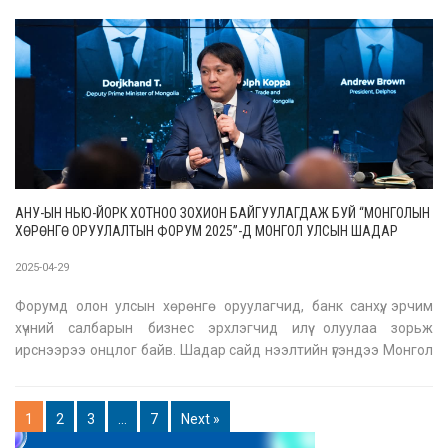
АНУ-ЫН НЬЮ-ЙОРК ХОТНОО ЗОХИОН БАЙГУУЛАГДАЖ БУЙ “МОНГОЛЫН
ХӨРӨНГӨ ОРУУЛАЛТЫН ФОРУМ 2025”-Д МОНГОЛ УЛСЫН ШАДАР
САЙД Т.ДОРЖХАНД ОРОЛЦОЖ БАЙНА
2025-04-29
Форумд олон улсын хөрөнгө оруулагчид, банк санхүү, эрчим
хүчний салбарын бизнес эрхлэгчид илүү олуулаа зорьж
ирснээрээ онцлог байв. Шадар сайд нээлтийн үгэндээ Монгол
Улсын улс төр, эдийн засгийн тогтвортой байдал, хөрөнгө
оруулалтын орчны шинэчлэл, уул уурхай, сэргээгдэх эрчим хүч,
хөдөө аж
1
2
3
…
7
Next »